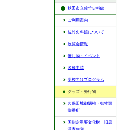
秋田市立佐竹史料館
ご利用案内
佐竹史料館について
展覧会情報
催し物・イベント
各種申請
学校向けプログラム
グッズ・発行物
久保田城御隅櫓・御物頭
御番所
国指定重要文化財 旧黒
澤家住宅