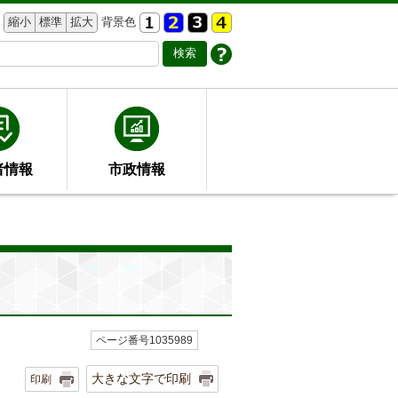
縮小
標準
拡大
背景色
者情報
市政情報
ページ番号1035989
大きな文字で印刷
印刷