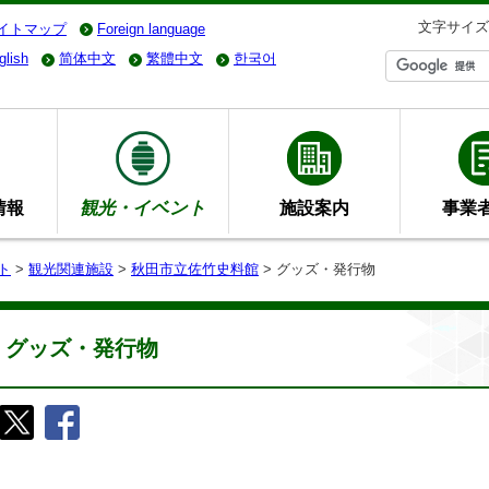
文字サイズ
イトマップ
Foreign language
glish
简体中文
繁體中文
한국어
情報
観光・イベント
施設案内
事業
ト
>
観光関連施設
>
秋田市立佐竹史料館
> グッズ・発行物
グッズ・発行物