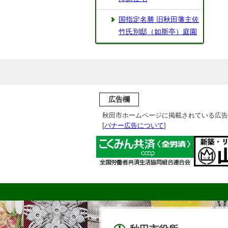
国指定名勝 旧秋田藩主佐
竹氏別邸（如斯亭）庭園
広告欄
秋田市ホームページに掲載されている広告
[
バナー広告について
]