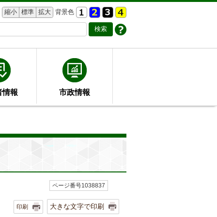
縮小
標準
拡大
背景色
者情報
市政情報
ページ番号1038837
大きな文字で印刷
印刷