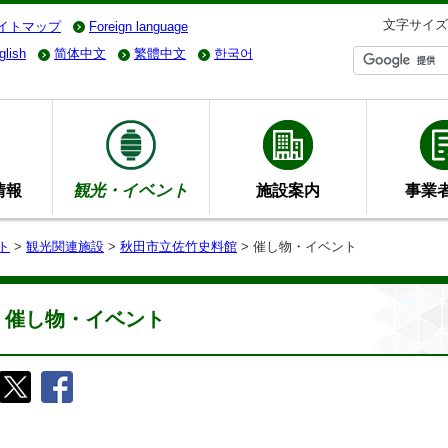
文字サイズ
イトマップ
Foreign language
glish
简体中文
繁體中文
한국어
情報
観光・イベント
施設案内
事業
ト
>
観光関連施設
>
秋田市立佐竹史料館
> 催し物・イベント
催し物・イベント