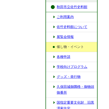
秋田市立佐竹史料館
ご利用案内
佐竹史料館について
展覧会情報
催し物・イベント
各種申請
学校向けプログラム
グッズ・発行物
久保田城御隅櫓・御物頭
御番所
国指定重要文化財 旧黒
澤家住宅