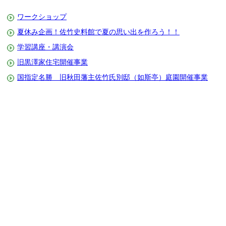
ワークショップ
夏休み企画！佐竹史料館で夏の思い出を作ろう！！
学習講座・講演会
旧黒澤家住宅開催事業
国指定名勝 旧秋田藩主佐竹氏別邸（如斯亭）庭園開催事業