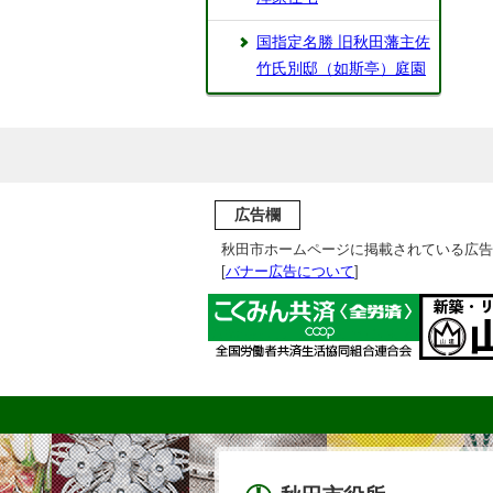
国指定名勝 旧秋田藩主佐
竹氏別邸（如斯亭）庭園
広告欄
秋田市ホームページに掲載されている広告
[
バナー広告について
]