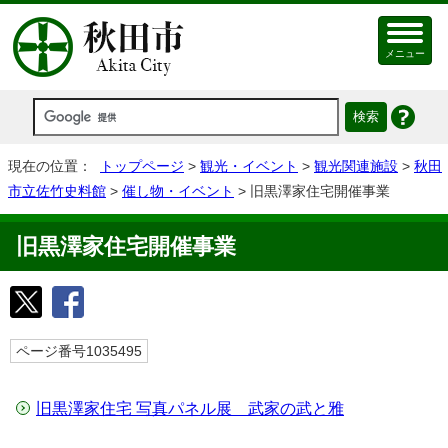
メニュー
現在の位置：
トップページ
>
観光・イベント
>
観光関連施設
>
秋田
市立佐竹史料館
>
催し物・イベント
> 旧黒澤家住宅開催事業
旧黒澤家住宅開催事業
ページ番号1035495
旧黒澤家住宅 写真パネル展 武家の武と雅