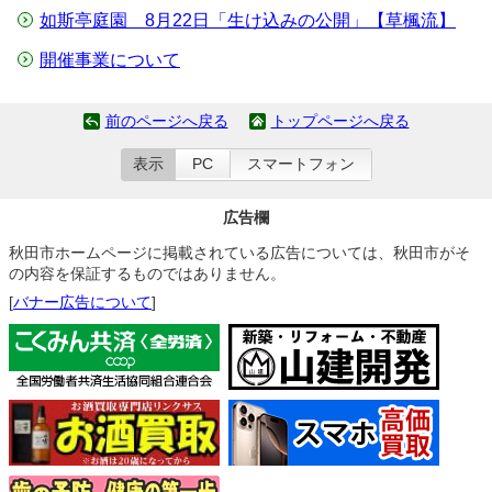
如斯亭庭園 8月22日「生け込みの公開」【草楓流】
開催事業について
前のページへ戻る
トップページへ戻る
表示
PC
スマートフォン
広告欄
秋田市ホームページに掲載されている広告については、秋田市がそ
の内容を保証するものではありません。
[
バナー広告について
]