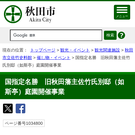
メニュー
現在の位置：
トップページ
>
観光・イベント
>
観光関連施設
>
秋田
市立佐竹史料館
>
催し物・イベント
> 国指定名勝 旧秋田藩主佐竹
氏別邸（如斯亭）庭園開催事業
国指定名勝 旧秋田藩主佐竹氏別邸（如
斯亭）庭園開催事業
ページ番号1034800