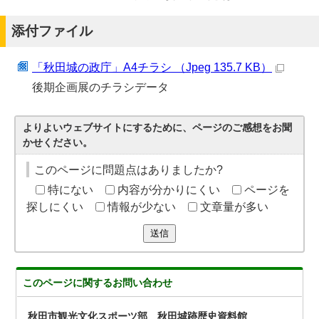
添付ファイル
「秋田城の政庁」A4チラシ （Jpeg 135.7 KB）
後期企画展のチラシデータ
よりよいウェブサイトにするために、ページのご感想をお聞
かせください。
このページに問題点はありましたか?
特にない
内容が分かりにくい
ページを
探しにくい
情報が少ない
文章量が多い
送信
このページに関する
お問い合わせ
秋田市観光文化スポーツ部 秋田城跡歴史資料館