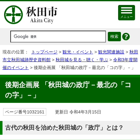
メニュー
現在の位置：
トップページ
>
観光・イベント
>
観光関連施設
>
秋田
市立秋田城跡歴史資料館
>
秋田城を見る・聴く・学ぶ
>
令和3年度開
催のイベント
> 後期企画展 「秋田城の政庁－最北の「コの字」－」
後期企画展 「秋田城の政庁－最北の「コ
の字」－」
ページ番号1032161
更新日 令和4年3月15日
古代の秋田を治めた秋田城の「政庁」とは？