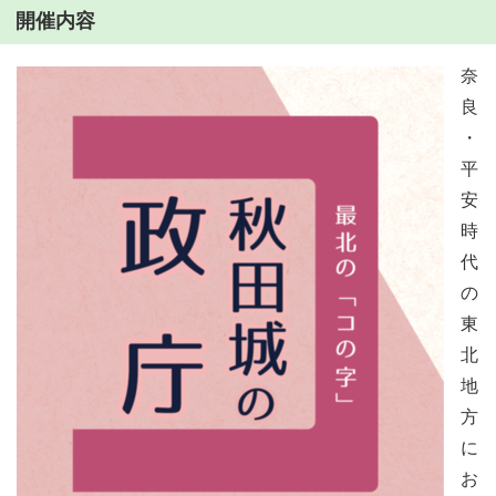
開催内容
奈
良
・
平
安
時
代
の
東
北
地
方
に
お