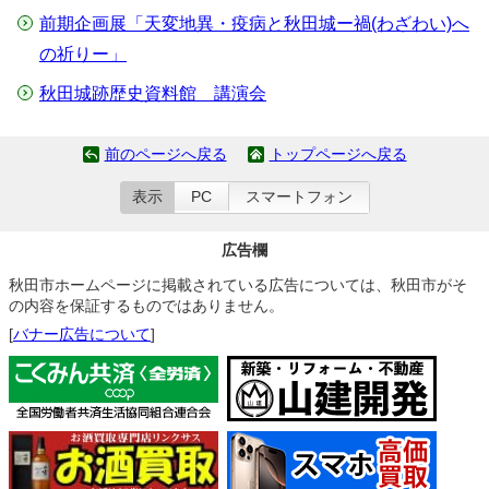
前期企画展「天変地異・疫病と秋田城ー禍(わざわい)へ
の祈りー」
秋田城跡歴史資料館 講演会
前のページへ戻る
トップページへ戻る
表示
PC
スマートフォン
広告欄
秋田市ホームページに掲載されている広告については、秋田市がそ
の内容を保証するものではありません。
[
バナー広告について
]