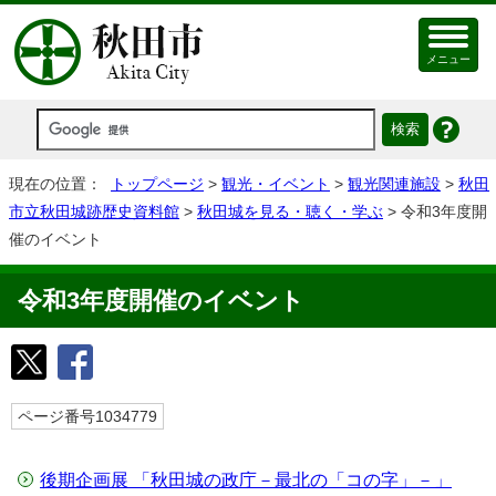
メニュー
現在の位置：
トップページ
>
観光・イベント
>
観光関連施設
>
秋田
市立秋田城跡歴史資料館
>
秋田城を見る・聴く・学ぶ
> 令和3年度開
催のイベント
令和3年度開催のイベント
ページ番号1034779
後期企画展 「秋田城の政庁－最北の「コの字」－」