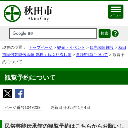
メニュー
現在の位置：
トップページ
>
観光・イベント
>
観光関連施設
>
秋田
市民俗芸能伝承館 愛称：ねぶり流し館
>
各種申請について
> 観覧予
約について
観覧予約について
ページ番号1049239
更新日 令和8年1月4日
民俗芸能伝承館の観覧予約はこちらからお願いし