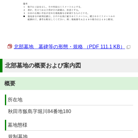
北部墓地 墓碑等の形態・規格 （PDF 111.1 KB）
北部墓地の概要および案内図
概要
所在地
秋田市飯島字堀川84番地180
墓地態様
規制墓地