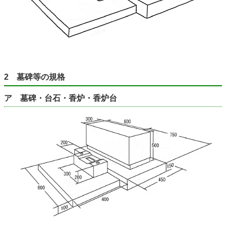
2 墓碑等の規格
ア 墓碑・台石・香炉・香炉台