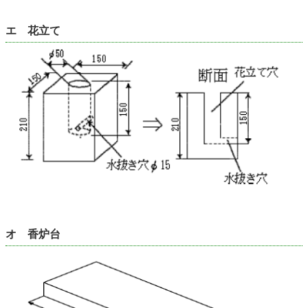
エ 花立て
オ 香炉台