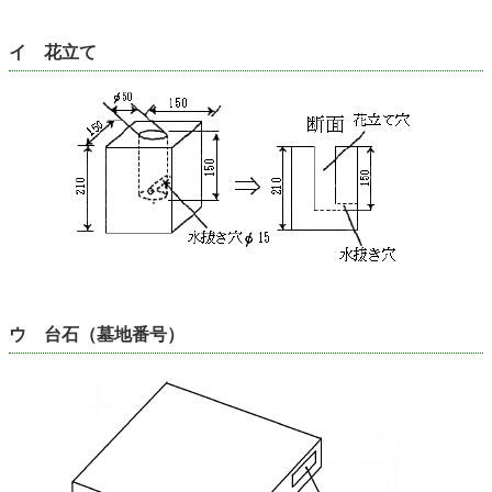
イ 花立て
ウ 台石（墓地番号）