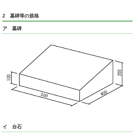
2 墓碑等の規格
ア 墓碑
イ 台石