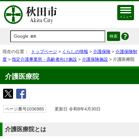
メニュー
現在の位置：
トップページ
>
くらしの情報
>
介護保険
>
介護保険制
度
>
指定介護事業所・高齢者向け施設
>
介護保険施設
> 介護医療院
介護医療院
ページ番号1036985
更新日 令和8年4月30日
介護医療院とは