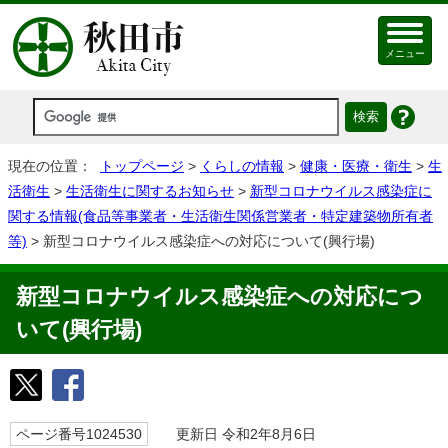
メニュー
現在の位置：
トップページ
>
くらしの情報
>
健康・医療・衛生
>
生
活衛生
>
生活衛生に関するお知らせ
>
新型コロナウイルス感染症に
関する情報(食品等事業者・生活衛生関係営業者・特定建築物所有者
等)
> 新型コロナウイルス感染症への対応について(興行場)
新型コロナウイルス感染症への対応につ
いて(興行場)
ページ番号1024530
更新日 令和2年8月6日