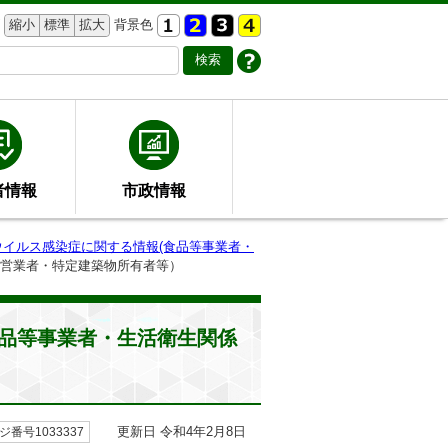
縮小
標準
拡大
背景色
者情報
市政情報
ウイルス感染症に関する情報(食品等事業者・
係営業者・特定建築物所有者等）
品等事業者・生活衛生関係
更新日 令和4年2月8日
ジ番号1033337