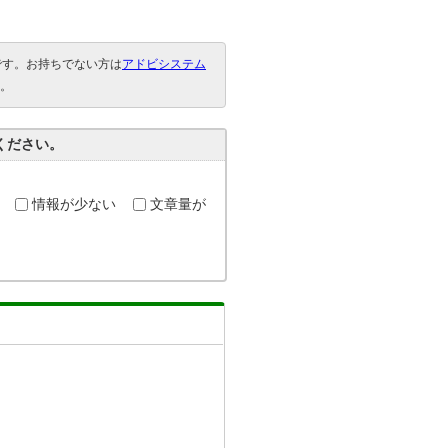
要です。お持ちでない方は
アドビシステム
。
ください。
情報が少ない
文章量が