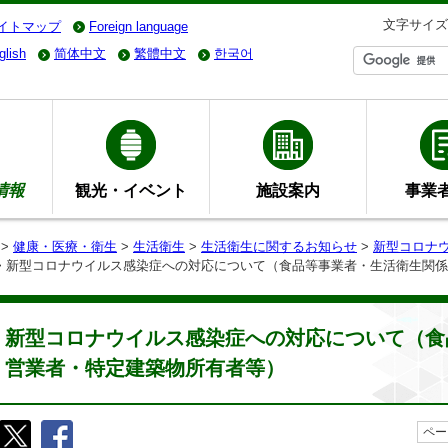
文字サイズ
イトマップ
Foreign language
glish
简体中文
繁體中文
한국어
情報
観光・イベント
施設案内
事業
>
健康・医療・衛生
>
生活衛生
>
生活衛生に関するお知らせ
>
新型コロナ
> 新型コロナウイルス感染症への対応について（食品等事業者・生活衛生関
新型コロナウイルス感染症への対応について（食
営業者・特定建築物所有者等）
ペー