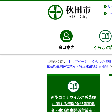
サ
En
窓口案内
くらしの
現在の位置：
トップページ
>
くらしの情報
生活衛生関係営業者・特定建築物所有者等)
新型コロナウイルス感染症
に関する情報(食品等事業
者・生活衛生関係営業者・