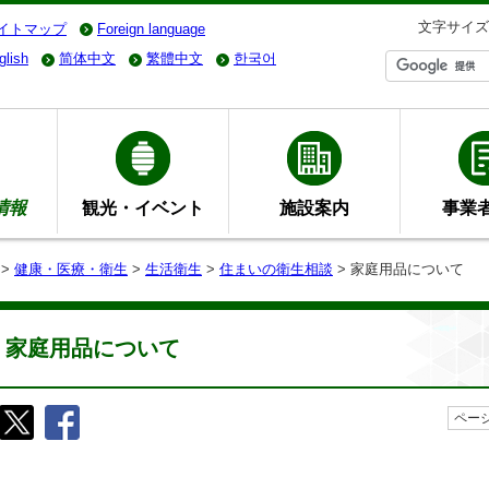
文字サイズ
イトマップ
Foreign language
glish
简体中文
繁體中文
한국어
情報
観光・イベント
施設案内
事業
>
健康・医療・衛生
>
生活衛生
>
住まいの衛生相談
> 家庭用品について
家庭用品について
ページ