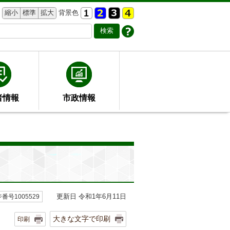
縮小
標準
拡大
背景色
者情報
市政情報
更新日 令和1年6月11日
番号1005529
大きな文字で印刷
印刷