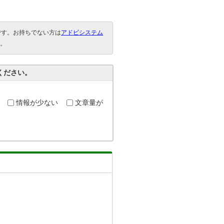
要です。お持ちでない方は
アドビシステム
。
ください。
情報が少ない
文章量が