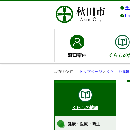
サ
En
窓口案内
くらしの
現在の位置：
トップページ
>
くらしの情報
くらしの情報
健康・医療・衛生