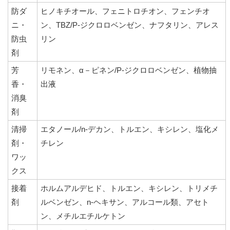
防ダ
ヒノキチオール、フェニトロチオン、フェンチオ
ニ・
ン、TBZ/P-ジクロロベンゼン、ナフタリン、アレス
防虫
リン
剤
芳
リモネン、α－ピネン/P-ジクロロベンゼン、植物抽
香・
出液
消臭
剤
清掃
エタノール/n-デカン、トルエン、キシレン、塩化メ
剤・
チレン
ワッ
クス
接着
ホルムアルデヒド、トルエン、キシレン、トリメチ
剤
ルベンゼン、n-ヘキサン、アルコール類、アセト
ン、メチルエチルケトン