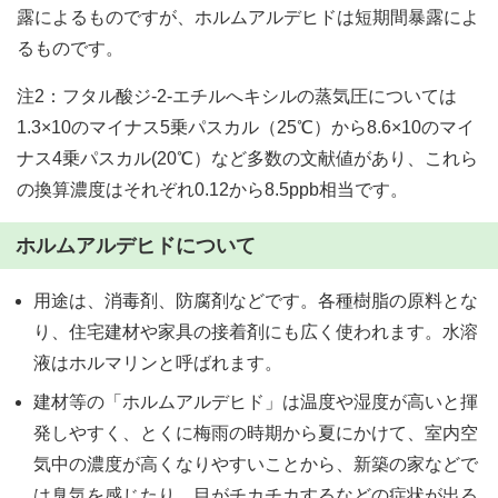
露によるものですが、ホルムアルデヒドは短期間暴露によ
るものです。
注2：フタル酸ジ-2-エチルへキシルの蒸気圧については
1.3×10のマイナス5乗パスカル（25℃）から8.6×10のマイ
ナス4乗パスカル(20℃）など多数の文献値があり、これら
の換算濃度はそれぞれ0.12から8.5ppb相当です。
ホルムアルデヒドについて
用途は、消毒剤、防腐剤などです。各種樹脂の原料とな
り、住宅建材や家具の接着剤にも広く使われます。水溶
液はホルマリンと呼ばれます。
建材等の「ホルムアルデヒド」は温度や湿度が高いと揮
発しやすく、とくに梅雨の時期から夏にかけて、室内空
気中の濃度が高くなりやすいことから、新築の家などで
は臭気を感じたり、目がチカチカするなどの症状が出る