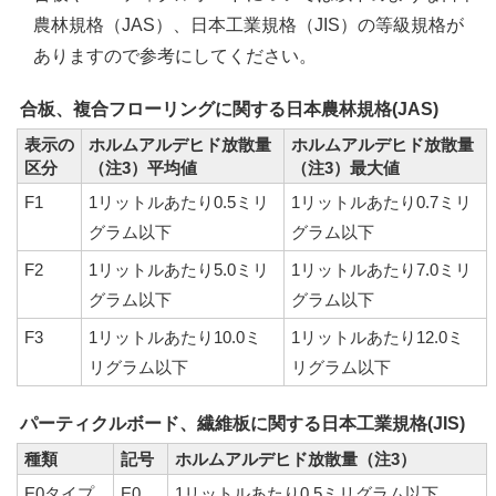
農林規格（
JAS
）、日本工業規格（
JIS
）の等級規格が
ありますので参考にしてください。
合板、複合フローリングに関する日本農林規格(
JAS
)
表示の
ホルムアルデヒド放散量
ホルムアルデヒド放散量
区分
（注3）平均値
（注3）最大値
F1
1リットルあたり0.5ミリ
1リットルあたり0.7ミリ
グラム以下
グラム以下
F2
1リットルあたり5.0ミリ
1リットルあたり7.0ミリ
グラム以下
グラム以下
F3
1リットルあたり10.0ミ
1リットルあたり12.0ミ
リグラム以下
リグラム以下
パーティクルボード、繊維板に関する日本工業規格(
JIS
)
種類
記号
ホルムアルデヒド放散量（注3）
E0タイプ
E0
1リットルあたり0.5ミリグラム以下