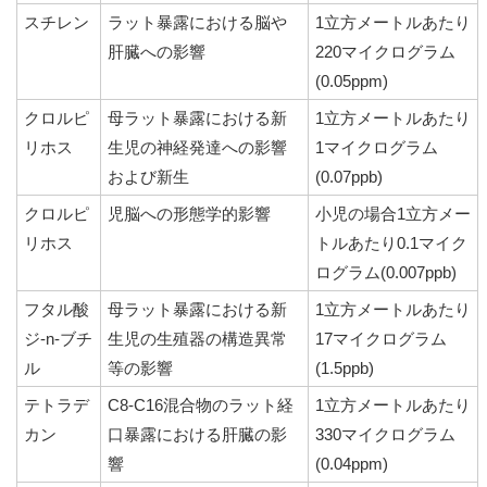
スチレン
ラット暴露における脳や
1立方メートルあたり
肝臓への影響
220マイクログラム
(0.05ppm)
クロルピ
母ラット暴露における新
1立方メートルあたり
リホス
生児の神経発達への影響
1マイクログラム
および新生
(0.07ppb)
クロルピ
児脳への形態学的影響
小児の場合1立方メー
リホス
トルあたり0.1マイク
ログラム(0.007ppb)
フタル酸
母ラット暴露における新
1立方メートルあたり
ジ-n-ブチ
生児の生殖器の構造異常
17マイクログラム
ル
等の影響
(1.5ppb)
テトラデ
C8-C16混合物のラット経
1立方メートルあたり
カン
口暴露における肝臓の影
330マイクログラム
響
(0.04ppm)