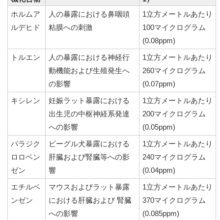
ホルムア
人の暴露における鼻咽頭
1立方メートルあたり
ルデヒド
粘膜への刺激
100マイクログラム
(0.08ppm)
トルエン
人の暴露における神経行
1立方メートルあたり
動機能および生殖発生へ
260マイクログラム
の影響
(0.07ppm)
キシレン
妊娠ラット暴露における
1立方メートルあたり
出生児の中枢神経系発達
200マイクログラム
への影響
(0.05ppm)
パラジク
ビーグル犬暴露における
1立方メートルあたり
ロロベン
肝臓および腎臓等への影
240マイクログラム
ゼン
響
(0.04ppm)
エチルベ
マウスおよびラット暴露
1立方メートルあたり
ンゼン
における肝臓および 腎臓
370マイクログラム
への影響
(0.085ppm)