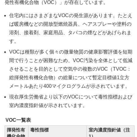
発性有機化合物（VOC）」が存在しています。
住宅内にはさまざまなVOCの発生源があります。たとえ
ば暖房機などの開放型燃焼器具、ヘアスプレーや塗料の
溶剤、接着剤、家庭用品、タバコの煙などがあげられま
す。
VOCは種類が多く個々の微量物質の健康影響評価を短期
間で行うことが困難なため、VOC汚染を全体として低減
させることを目的として空気中の複数のVOC（TVOC：
総揮発性有機化合物）の総量について暫定目標値1立方
メートルあたり400マイクログラムが示されています。
現在厚生労働省より以下のVOCについて毒性指標および
室内濃度指針値が示されています。
VOC一覧表
揮発性有
毒性指標
室内濃度指針値（注
機化合物
1）