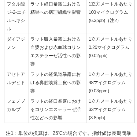
フタル酸
ラット経口暴露における
1立方メートルあたり
ジ-2-エチ
精巣への病理組織学影響
100マイクログラム
ルへキシ
(6.3ppb)（注2）
ル
ダイアジ
ラット吸入暴露における
1立方メートルあたり
ノン
血漿および赤血球コリン
0.29マイクログラム
エステラーゼ活性への影
(0.02ppb)
響
アセトア
ラットの経気道暴露にお
1立方メートルあたり
ルデヒド
ける鼻腔嗅覚上皮への影
48マイクログラム
響
(0.03ppm)
フェノブ
ラットの経口暴露におけ
1立方メートルあたり
カルブ
るコリンエステラーゼ活
33マイクログラム
性などへの影響
(3.8ppb)
注1：単位の換算は、25℃の場合です。指針値は長期間暴