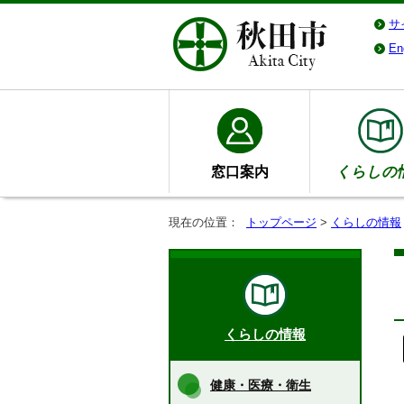
サ
En
窓口案内
くらしの
現在の位置：
トップページ
>
くらしの情報
くらしの情報
健康・医療・衛生