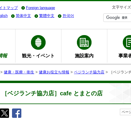
文字サイズ
イトマップ
Foreign language
glish
简体中文
繁體中文
한국어
情報
観光・イベント
施設案内
事業
>
健康・医療・衛生
>
健康お役立ち情報
>
ベジランチ協力店
> ［ベジランチ
［ベジランチ協力店］cafe とまとの店
ページ