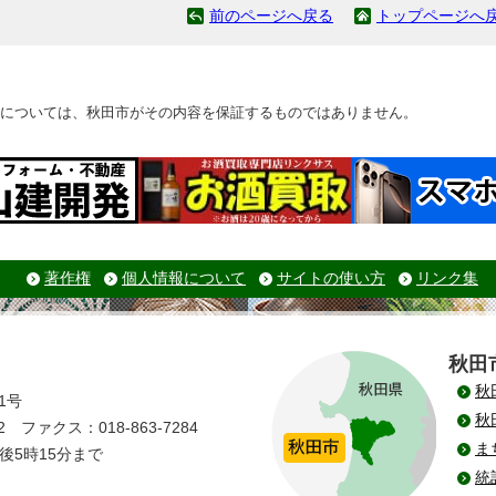
前のページへ戻る
トップページへ
については、秋田市がその内容を保証するものではありません。
著作権
個人情報について
サイトの使い方
リンク集
秋田
秋
1号
秋
 ファクス：018-863-7284
ま
後5時15分まで
統