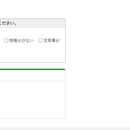
ください。
情報が少ない
文章量が