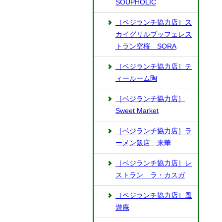
SOUPHOLIC
［ベジランチ協力店］ス
カイグリルブッフェレス
トラン空桜 SORA
［ベジランチ協力店］テ
ィールーム陶
［ベジランチ協力店］
Sweet Market
［ベジランチ協力店］ラ
ーメン飯店 来華
［ベジランチ協力店］レ
ストラン ラ・カスガ
［ベジランチ協力店］風
遊庵