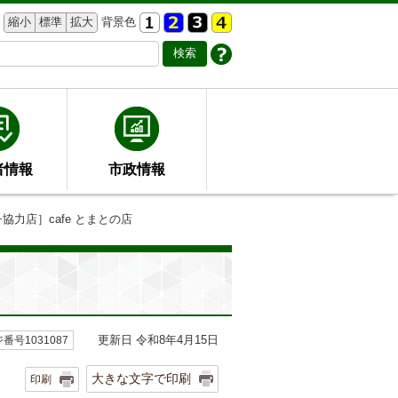
縮小
標準
拡大
背景色
者情報
市政情報
協力店］cafe とまとの店
更新日 令和8年4月15日
番号1031087
大きな文字で印刷
印刷