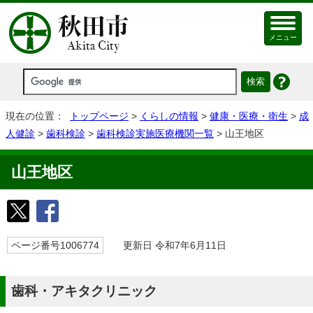
メニュー
現在の位置：
トップページ
>
くらしの情報
>
健康・医療・衛生
>
成
人健診
>
歯科検診
>
歯科検診実施医療機関一覧
> 山王地区
山王地区
ページ番号1006774
更新日 令和7年6月11日
歯科・アキタクリニック