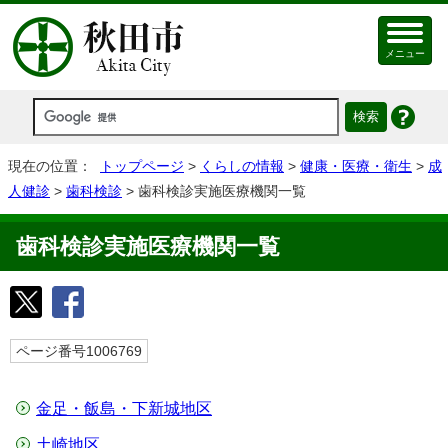
メニュー
現在の位置：
トップページ
>
くらしの情報
>
健康・医療・衛生
>
成
人健診
>
歯科検診
> 歯科検診実施医療機関一覧
歯科検診実施医療機関一覧
ページ番号1006769
金足・飯島・下新城地区
土崎地区