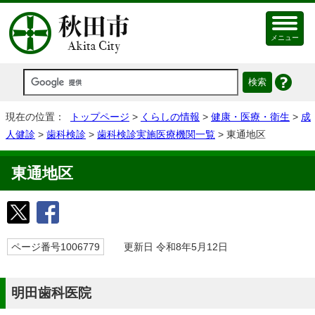
メニュー
現在の位置：
トップページ
>
くらしの情報
>
健康・医療・衛生
>
成
人健診
>
歯科検診
>
歯科検診実施医療機関一覧
> 東通地区
東通地区
ページ番号1006779
更新日 令和8年5月12日
明田歯科医院