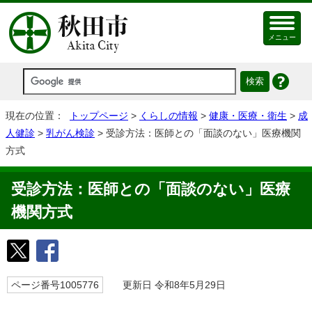
メニュー
現在の位置：
トップページ
>
くらしの情報
>
健康・医療・衛生
>
成
人健診
>
乳がん検診
> 受診方法：医師との「面談のない」医療機関
方式
受診方法：医師との「面談のない」医療
機関方式
ページ番号1005776
更新日 令和8年5月29日