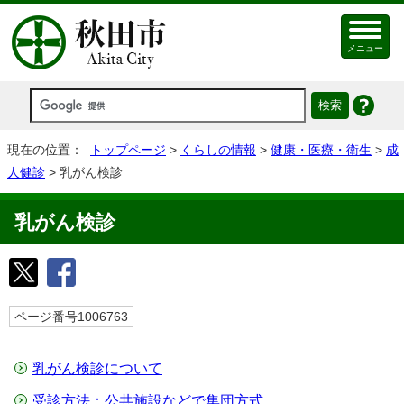
メニュー
現在の位置：
トップページ
>
くらしの情報
>
健康・医療・衛生
>
成
人健診
> 乳がん検診
乳がん検診
ページ番号1006763
乳がん検診について
受診方法：公共施設などで集団方式