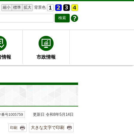
縮小
標準
拡大
背景色
者情報
市政情報
更新日 令和8年5月14日
番号1005759
大きな文字で印刷
印刷