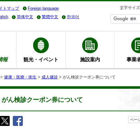
文字サイズ
イトマップ
Foreign language
glish
简体中文
繁體中文
한국어
情報
観光・イベント
施設案内
事業
>
健康・医療・衛生
>
成人健診
> がん検診クーポン券について
がん検診クーポン券について
ページ