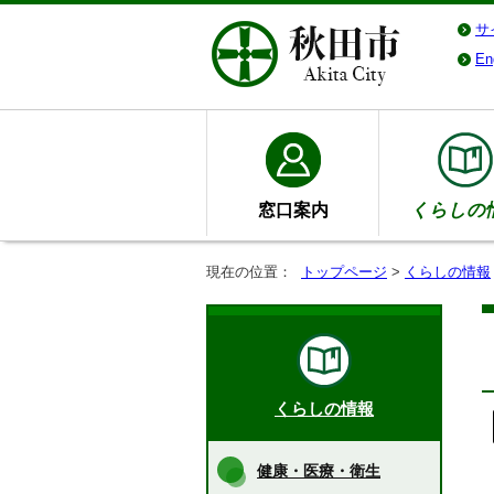
サ
En
窓口案内
くらしの
現在の位置：
トップページ
>
くらしの情報
くらしの情報
健康・医療・衛生