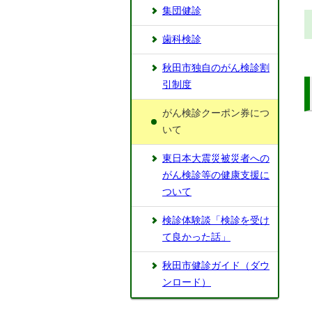
集団健診
歯科検診
秋田市独自のがん検診割
引制度
がん検診クーポン券につ
いて
東日本大震災被災者への
がん検診等の健康支援に
ついて
検診体験談「検診を受け
て良かった話」
秋田市健診ガイド（ダウ
ンロード）