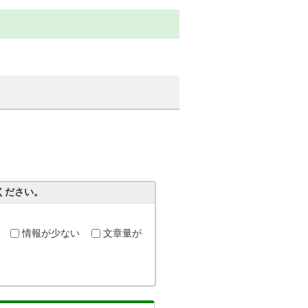
ください。
情報が少ない
文章量が