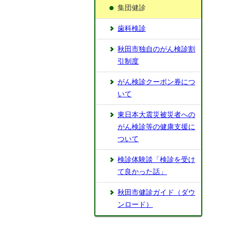
集団健診
歯科検診
秋田市独自のがん検診割
引制度
がん検診クーポン券につ
いて
東日本大震災被災者への
がん検診等の健康支援に
ついて
検診体験談「検診を受け
て良かった話」
秋田市健診ガイド（ダウ
ンロード）