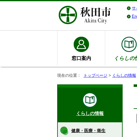
サ
En
窓口案内
くらしの
現在の位置：
トップページ
>
くらしの情報
くらしの情報
健康・医療・衛生