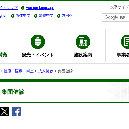
文字サイズ
イトマップ
Foreign language
glish
简体中文
繁體中文
한국어
情報
観光・イベント
施設案内
事業
>
健康・医療・衛生
>
成人健診
> 集団健診
集団健診