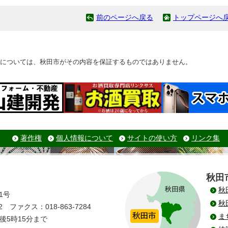
前のページへ戻る
トップページへ
については、秋田市がその内容を保証するものではありません。
著作権
個人情報について
サイトの使い方
リンク集
秋田
秋
1号
秋
 ファクス：018-863-7284
ま
後5時15分まで