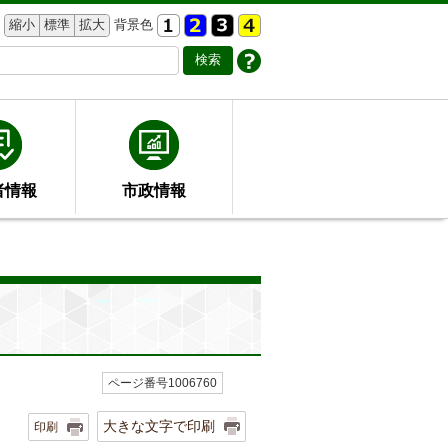
縮小
標準
拡大
背景色
者情報
市政情報
ページ番号1006760
大きな文字で印刷
印刷