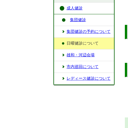
成人健診
集団健診
集団健診の予約について
日曜健診について
雄和・河辺会場
市内巡回について
レディース健診について