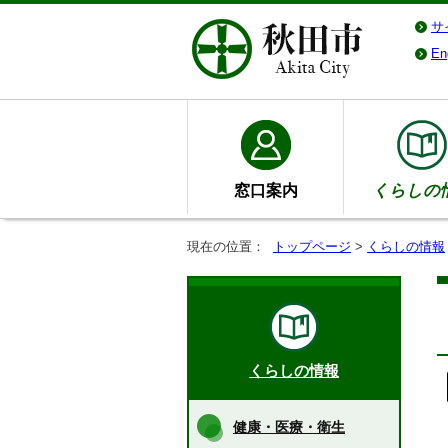
サ
En
窓口案内
くらしの
現在の位置：
トップページ
>
くらしの情報
くらしの情報
健康・医療・衛生