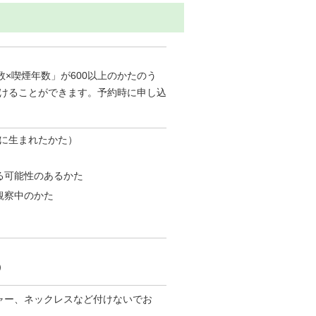
数×喫煙年数」が600以上のかたのう
けることができます。予約時に申し込
前に生まれたかた）
る可能性のあるかた
観察中のかた
）
ャー、ネックレスなど付けないでお