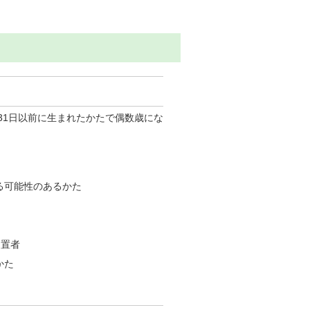
月31日以前に生まれたかたで偶数歳にな
る可能性のあるかた
留置者
かた