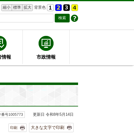
縮小
標準
拡大
背景色
者情報
市政情報
更新日 令和8年5月14日
番号1005773
大きな文字で印刷
印刷