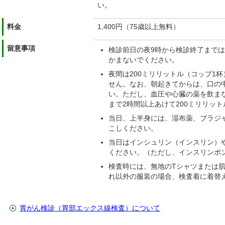
い。
料金
1,400円（75歳以上無料）
留意事項
検診前日の夜9時から検診終了まで
かまないでください。
夜間は200ミリリットル（コップ1
せん。なお、朝起きてからは、口の
い。ただし、血圧や心臓の薬を飲ま
まで2時間以上あけて200ミリリッ
当日、上半身には、湿布薬、ブラジ
こしください。
当日はインシュリン（インスリン）
ください。（ただし、インスリンポ
検査時には、無地のTシャツまたは
れ以外の服装の場合、検査着に着替
胃がん検診（胃部エックス線検査）について