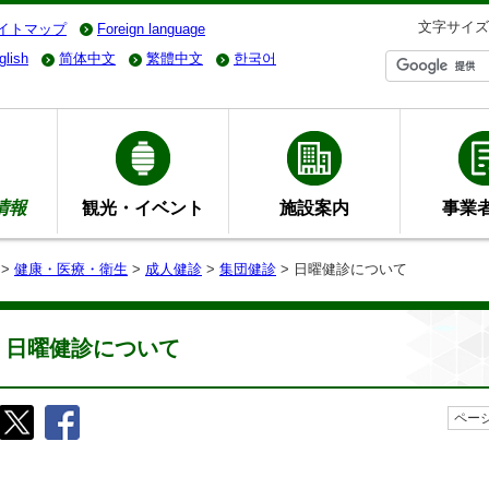
文字サイズ
イトマップ
Foreign language
glish
简体中文
繁體中文
한국어
情報
観光・イベント
施設案内
事業
>
健康・医療・衛生
>
成人健診
>
集団健診
> 日曜健診について
日曜健診について
ページ