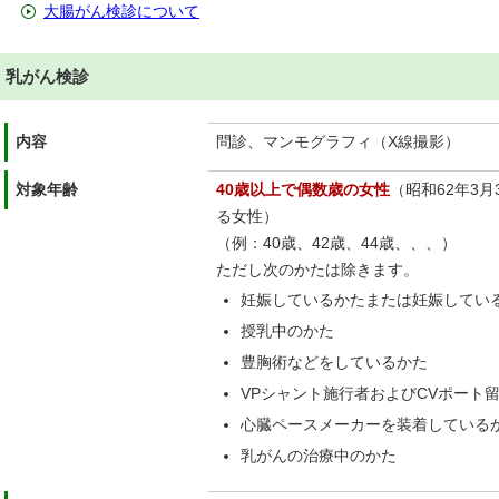
大腸がん検診について
乳がん検診
内容
問診、マンモグラフィ（X線撮影）
対象年齢
40歳以上で偶数歳の女性
（昭和62年3
る女性）
（例：40歳、42歳、44歳、、、）
ただし次のかたは除きます。
妊娠しているかたまたは妊娠してい
授乳中のかた
豊胸術などをしているかた
VPシャント施行者およびCVポート
心臓ペースメーカーを装着している
乳がんの治療中のかた