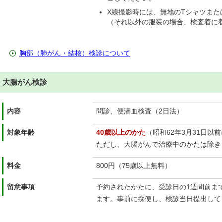
X線撮影時には、無地のTシャツまた
（それ以外の服装の場合、検査着に
胸部（肺がん・結核）検診について
大腸がん検診
内容
問診、便潜血検査（2日法）
対象年齢
40歳以上のかた
（昭和62年3月31日以
ただし、大腸がんで治療中のかたは除き
料金
800円（75歳以上無料）
留意事項
予約されたかたに、受診日の1週間前ま
ます。事前に採便し、検診当日提出して