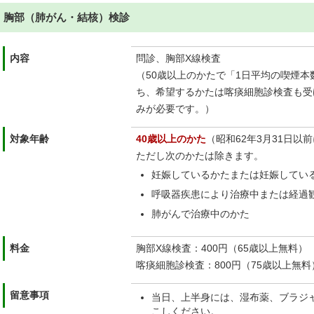
胸部（肺がん・結核）検診
内容
問診、胸部X線検査
（50歳以上のかたで「1日平均の喫煙本
ち、希望するかたは喀痰細胞診検査も受
みが必要です。）
対象年齢
40歳以上のかた
（昭和62年3月31日以
ただし次のかたは除きます。
妊娠しているかたまたは妊娠してい
呼吸器疾患により治療中または経過
肺がんで治療中のかた
料金
胸部X線検査：400円（65歳以上無料）
喀痰細胞診検査：800円（75歳以上無料
留意事項
当日、上半身には、湿布薬、ブラジ
こしください。