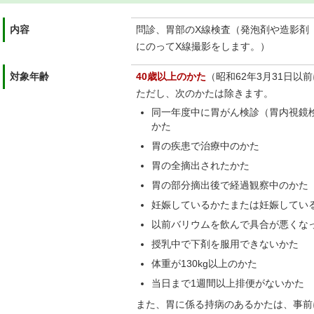
内容
問診、胃部のX線検査（発泡剤や造影剤（
にのってX線撮影をします。）
対象年齢
40歳以上のかた
（昭和62年3月31日以
ただし、次のかたは除きます。
同一年度中に胃がん検診（胃内視鏡
かた
胃の疾患で治療中のかた
胃の全摘出されたかた
胃の部分摘出後で経過観察中のかた
妊娠しているかたまたは妊娠してい
以前バリウムを飲んで具合が悪くな
授乳中で下剤を服用できないかた
体重が130kg以上のかた
当日まで1週間以上排便がないかた
また、胃に係る持病のあるかたは、事前