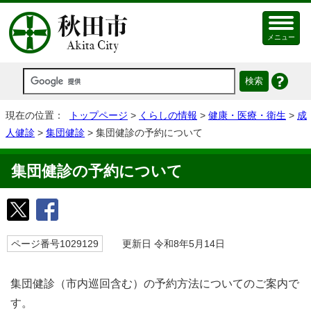
メニュー
現在の位置：
トップページ
>
くらしの情報
>
健康・医療・衛生
>
成
人健診
>
集団健診
> 集団健診の予約について
集団健診の予約について
ページ番号1029129
更新日 令和8年5月14日
集団健診（市内巡回含む）の予約方法についてのご案内で
す。