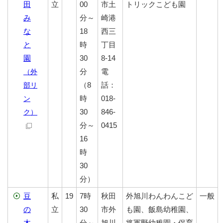
田
立
00
市土
トリックこども園
み
分～
崎港
な
18
西三
と
時
丁目
園
30
8-14
分
電
（外
（8
話：
部リ
時
018-
ン
30
846-
ク）
分～
0415
16
時
30
分）
豆
私
19
7時
秋田
外旭川わんわんこど
一般
の
立
30
市外
も園、飯島幼稚園、
木
分～
旭川
将軍野幼稚園・保育