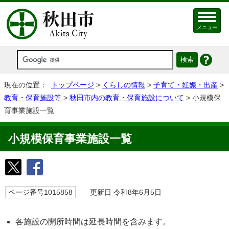
メニュー
現在の位置：
トップページ
>
くらしの情報
>
子育て・妊娠・出産
>
教育・保育施設等
>
秋田市内の教育・保育施設について
> 小規模保
育事業施設一覧
小規模保育事業施設一覧
ページ番号1015858
更新日 令和8年6月5日
各施設の開所時間は延長時間を含みます。