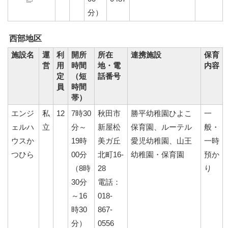
分）
西部地区
施設名
運
利
開所
所在
連携施設
保育
営
用
時間
地・電
内容
定
（短
話番号
員
時間
帯）
エンジ
私
12
7時30
秋田市
勝平幼稚園ひよこ
一
ェルハ
立
分～
新屋松
保育園、ルーテル
般・
ウスか
19時
美ガ丘
愛児幼稚園、山王
一時
つひら
00分
北町16-
幼稚園・保育園
預か
（8時
28
り
30分
電話：
～16
018-
時30
867-
分）
0556