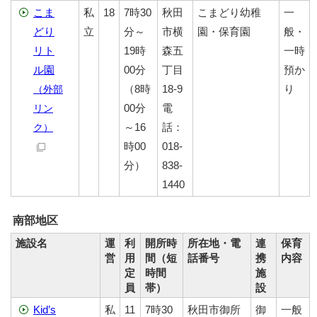
こま
私
18
7時30
秋田
こまどり幼稚
一
どり
立
分～
市横
園・保育園
般・
リト
19時
森五
一時
ル園
00分
丁目
預か
（8時
18-9
り
（外部
00分
電
リン
～16
話：
ク）
時00
018-
分）
838-
1440
南部地区
施設名
運
利
開所時
所在地・電
連
保育
営
用
間（短
話番号
携
内容
定
時間
施
員
帯）
設
Kid’s
私
11
7時30
秋田市御所
御
一般