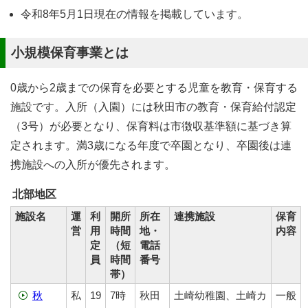
令和8年5月1日現在の情報を掲載しています。
小規模保育事業とは
0歳から2歳までの保育を必要とする児童を教育・保育する
施設です。入所（入園）には秋田市の教育・保育給付認定
（3号）が必要となり、保育料は市徴収基準額に基づき算
定されます。満3歳になる年度で卒園となり、卒園後は連
携施設への入所が優先されます。
北部地区
施設名
運
利
開所
所在
連携施設
保育
営
用
時間
地・
内容
定
（短
電話
員
時間
番号
帯）
秋
私
19
7時
秋田
土崎幼稚園、土崎カ
一般