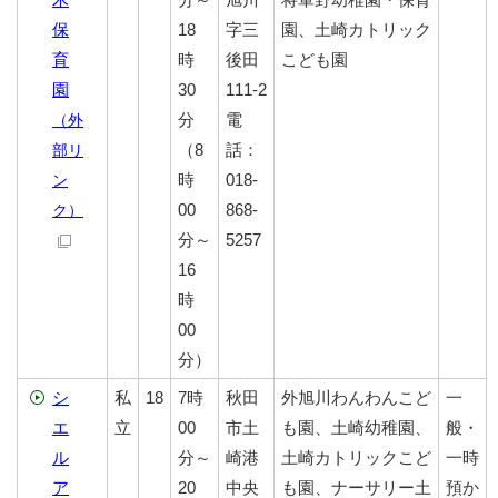
保
18
字三
園、土崎カトリック
育
時
後田
こども園
園
30
111-2
分
電
（外
（8
話：
部リ
時
018-
ン
00
868-
ク）
分～
5257
16
時
00
分）
シ
私
18
7時
秋田
外旭川わんわんこど
一
エ
立
00
市土
も園、土崎幼稚園、
般・
ル
分～
崎港
土崎カトリックこど
一時
ア
20
中央
も園、ナーサリー土
預か