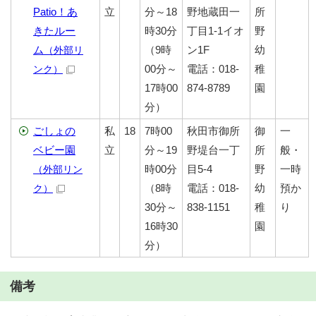
Patio！あ
立
分～18
野地蔵田一
所
きたルー
時30分
丁目1-1イオ
野
ム
（9時
ン1F
幼
（外部リ
00分～
電話：018-
稚
ンク）
17時00
874-8789
園
分）
ごしょの
私
18
7時00
秋田市御所
御
一
ベビー園
立
分～19
野堤台一丁
所
般・
時00分
目5-4
野
一時
（外部リン
（8時
電話：018-
幼
預か
ク）
30分～
838-1151
稚
り
16時30
園
分）
備考