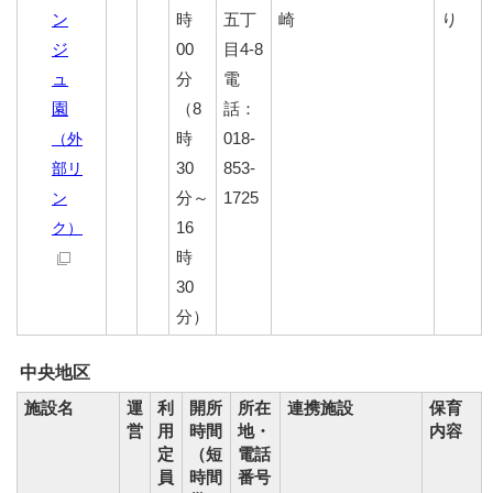
ン
時
五丁
崎
り
ジ
00
目4-8
ュ
分
電
園
（8
話：
時
018-
（外
30
853-
部リ
分～
1725
ン
16
ク）
時
30
分）
中央地区
施設名
運
利
開所
所在
連携施設
保育
営
用
時間
地・
内容
定
（短
電話
員
時間
番号