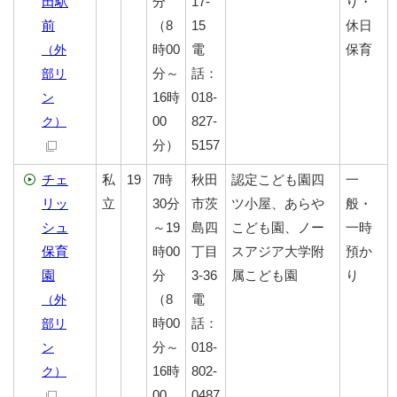
田駅
分
17-
り・
前
（8
15
休日
時00
電
保育
（外
分～
話：
部リ
16時
018-
ン
00
827-
ク）
分）
5157
チェ
私
19
7時
秋田
認定こども園四
一
リッ
立
30分
市茨
ツ小屋、あらや
般・
シュ
～19
島四
こども園、ノー
一時
保育
時00
丁目
スアジア大学附
預か
園
分
3-36
属こども園
り
（8
電
（外
時00
話：
部リ
分～
018-
ン
16時
802-
ク）
00
0487