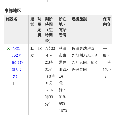
東部地区
施設名
運
利
開所
所在
連携施設
保育
営
用
時間
地・
内容
定
（短
電話
員
時間
番号
帯）
シエ
私
18
7時00
秋田
秋田東幼稚園、
一
ル2号
立
分～
市東
外旭川わんわん
般・
館
20時
通仲
こども園、めぐ
一時
（外
00分
町21-
み保育園
預か
部リン
（8時
14
り
ク）
30分
電
～16
話：
時30
018-
分）
853-
1670