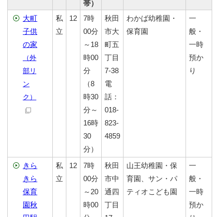
帯）
大町
私
12
7時
秋田
わかば幼稚園・
一
子供
立
00分
市大
保育園
般・
の家
～18
町五
一時
時00
丁目
預か
（外
分
7-38
り
部リ
（8
電
ン
時30
話：
ク）
分～
018-
16時
823-
30
4859
分）
きら
私
12
7時
秋田
山王幼稚園・保
一
きら
立
00分
市中
育園、サン・パ
般・
保育
～20
通四
ティオこども園
一時
園秋
時00
丁目
預か