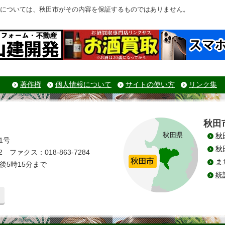
については、秋田市がその内容を保証するものではありません。
著作権
個人情報について
サイトの使い方
リンク集
秋田
秋
1号
秋
 ファクス：018-863-7284
ま
後5時15分まで
統