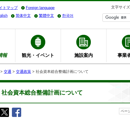
文字サイズ
イトマップ
Foreign language
glish
简体中文
繁體中文
한국어
情報
観光・イベント
施設案内
事業
>
交通
>
交通政策
> 社会資本総合整備計画について
社会資本総合整備計画について
ページ