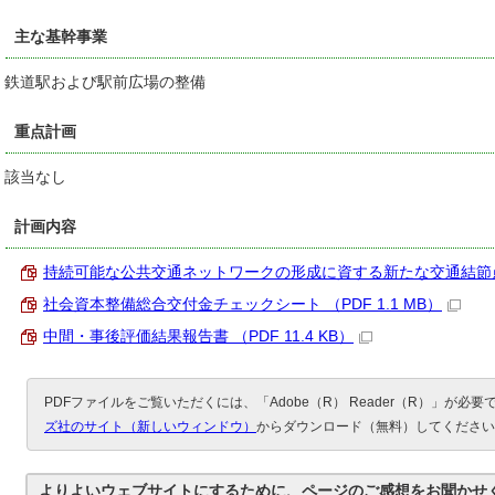
主な基幹事業
鉄道駅および駅前広場の整備
重点計画
該当なし
計画内容
持続可能な公共交通ネットワークの形成に資する新たな交通結節点整備 
社会資本整備総合交付金チェックシート （PDF 1.1 MB）
中間・事後評価結果報告書 （PDF 11.4 KB）
PDFファイルをご覧いただくには、「Adobe（R） Reader（R）」が必
ズ社のサイト（新しいウィンドウ）
からダウンロード（無料）してください
よりよいウェブサイトにするために、ページのご感想をお聞かせ