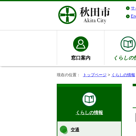
サ
En
窓口案内
くらしの
現在の位置：
トップページ
>
くらしの情報
くらしの情報
交通