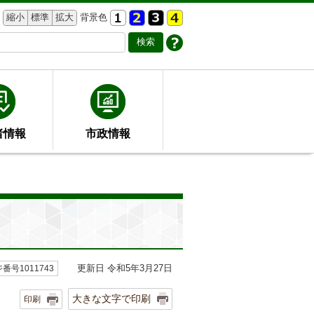
縮小
標準
拡大
背景色
者情報
市政情報
更新日 令和5年3月27日
番号1011743
大きな文字で印刷
印刷