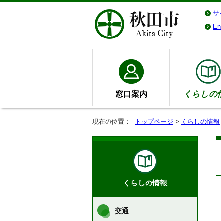
サ
En
窓口案内
くらしの
現在の位置：
トップページ
>
くらしの情報
くらしの情報
交通