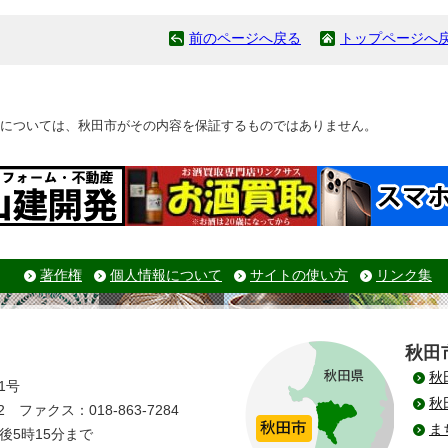
前のページへ戻る
トップページへ
については、秋田市がその内容を保証するものではありません。
著作権
個人情報について
サイトの使い方
リンク集
秋田
秋
1号
秋
 ファクス：018-863-7284
ま
後5時15分まで