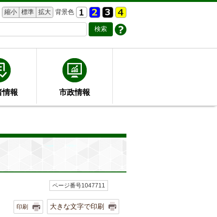
縮小
標準
拡大
背景色
者情報
市政情報
ページ番号1047711
大きな文字で印刷
印刷