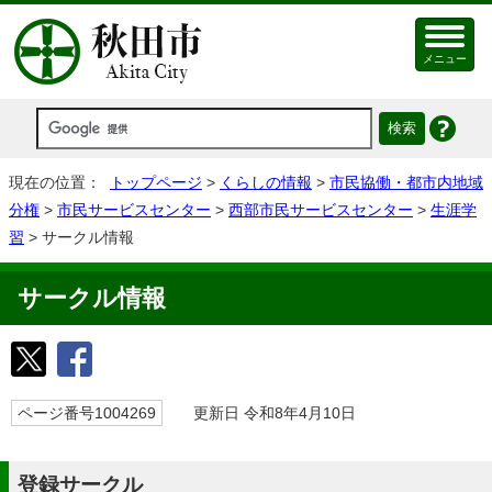
メニュー
現在の位置：
トップページ
>
くらしの情報
>
市民協働・都市内地域
分権
>
市民サービスセンター
>
西部市民サービスセンター
>
生涯学
習
> サークル情報
サークル情報
ページ番号1004269
更新日 令和8年4月10日
登録サークル