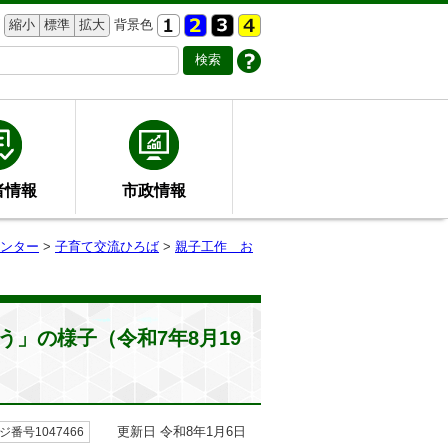
縮小
標準
拡大
背景色
者情報
市政情報
ンター
>
子育て交流ひろば
>
親子工作 お
」の様子（令和7年8月19
更新日 令和8年1月6日
ジ番号1047466