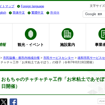
文字サイズ
イトマップ
Foreign language
glish
简体中文
繁體中文
한국어
情報
観光・イベント
施設案内
事業
>
市民協働・都市内地域分権
>
市民サービスセンター
>
雄和市民サービスセ
ャチャチャ工作「お米粘土であそぼう」の様子（令和7年8月19日開催）
おもちゃのチャチャチャ工作「お米粘土であそぼう
日開催）
ペー