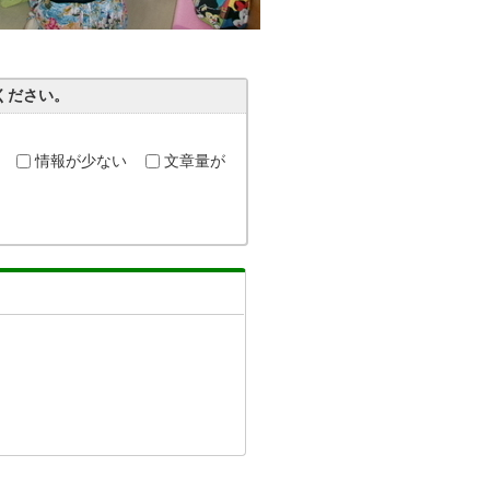
ください。
情報が少ない
文章量が