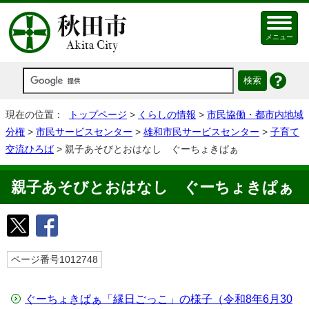
メニュー
現在の位置：
トップページ
>
くらしの情報
>
市民協働・都市内地域
分権
>
市民サービスセンター
>
雄和市民サービスセンター
>
子育て
交流ひろば
> 親子あそびとおはなし ぐーちょきぱぁ
親子あそびとおはなし ぐーちょきぱぁ
ページ番号1012748
ぐーちょきぱぁ「縁日ごっこ」の様子（令和8年6月30