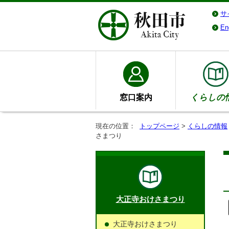
サ
En
窓口案内
くらしの
現在の位置：
トップページ
>
くらしの情報
さまつり
大正寺おけさまつり
大正寺おけさまつり