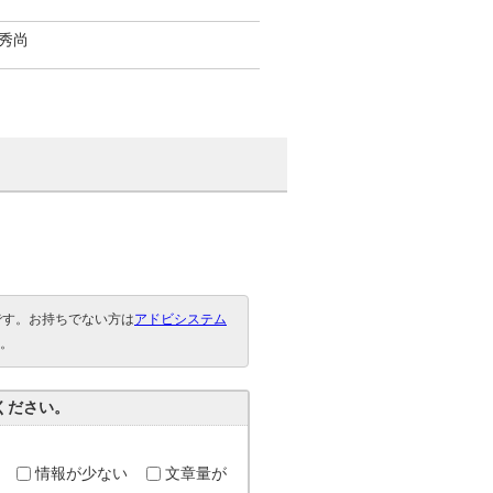
秀尚
要です。お持ちでない方は
アドビシステム
。
ください。
情報が少ない
文章量が