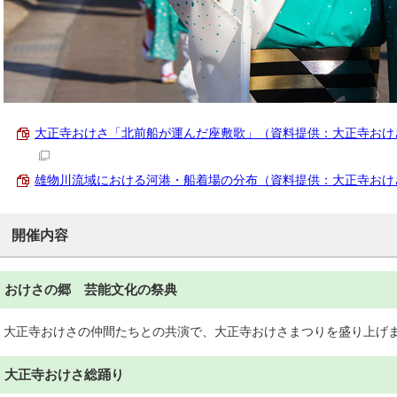
大正寺おけさ「北前船が運んだ座敷歌」（資料提供：大正寺おけさ祭実行
雄物川流域における河港・船着場の分布（資料提供：大正寺おけさ祭実行
開催内容
おけさの郷 芸能文化の祭典
大正寺おけさの仲間たちとの共演で、大正寺おけさまつりを盛り上げ
大正寺おけさ総踊り