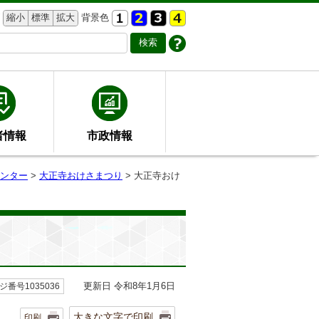
縮小
標準
拡大
背景色
者情報
市政情報
ンター
>
大正寺おけさまつり
> 大正寺おけ
更新日 令和8年1月6日
ジ番号1035036
大きな文字で印刷
印刷