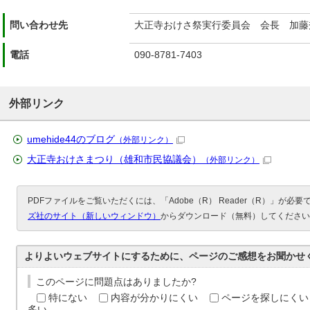
問い合わせ先
大正寺おけさ祭実行委員会 会長 加藤
電話
090-8781-7403
外部リンク
umehide44のブログ
（外部リンク）
大正寺おけさまつり（雄和市民協議会）
（外部リンク）
PDFファイルをご覧いただくには、「Adobe（R） Reader（R）」が必
ズ社のサイト（新しいウィンドウ）
からダウンロード（無料）してください
よりよいウェブサイトにするために、ページのご感想をお聞かせ
このページに問題点はありましたか?
特にない
内容が分かりにくい
ページを探しにくい
多い