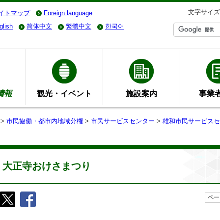
文字サイズ
イトマップ
Foreign language
glish
简体中文
繁體中文
한국어
情報
観光・イベント
施設案内
事業
>
市民協働・都市内地域分権
>
市民サービスセンター
>
雄和市民サービスセ
大正寺おけさまつり
ペー