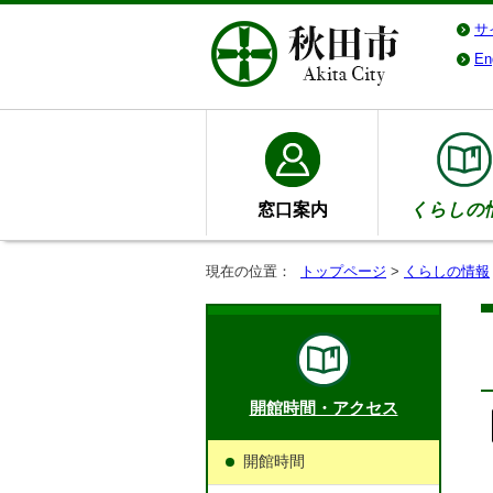
サ
En
窓口案内
くらしの
現在の位置：
トップページ
>
くらしの情報
開館時間・アクセス
開館時間