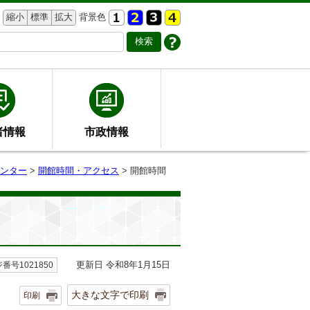
縮小
標準
拡大
背景色
者情報
市政情報
ンター
>
開館時間・アクセス
> 開館時間
更新日 令和8年1月15日
番号1021850
大きな文字で印刷
印刷