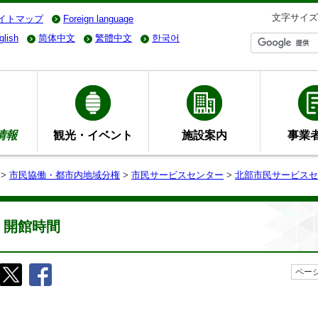
文字サイズ
イトマップ
Foreign language
glish
简体中文
繁體中文
한국어
情報
観光・イベント
施設案内
事業
>
市民協働・都市内地域分権
>
市民サービスセンター
>
北部市民サービスセ
開館時間
ページ