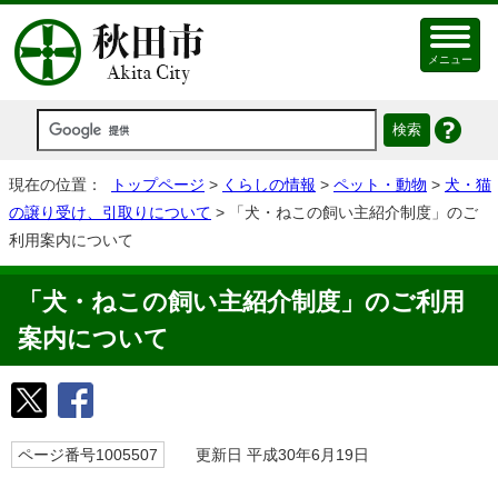
メニュー
現在の位置：
トップページ
>
くらしの情報
>
ペット・動物
>
犬・猫
の譲り受け、引取りについて
> 「犬・ねこの飼い主紹介制度」のご
利用案内について
「犬・ねこの飼い主紹介制度」のご利用
案内について
ページ番号1005507
更新日 平成30年6月19日