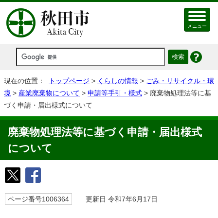
メニュー
現在の位置：
トップページ
>
くらしの情報
>
ごみ・リサイクル・環
境
>
産業廃棄物について
>
申請等手引・様式
> 廃棄物処理法等に基
づく申請・届出様式について
廃棄物処理法等に基づく申請・届出様式
について
ページ番号1006364
更新日 令和7年6月17日