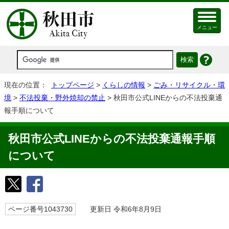
メニュー
現在の位置：
トップページ
>
くらしの情報
>
ごみ・リサイクル・環
境
>
不法投棄・野外焼却の禁止
> 秋田市公式LINEからの不法投棄通
報手順について
秋田市公式LINEからの不法投棄通報手順
について
ページ番号1043730
更新日 令和6年8月9日