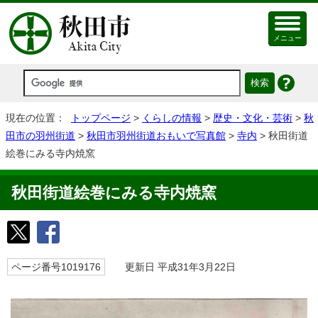
メニュー
現在の位置：
トップページ
>
くらしの情報
>
歴史・文化・芸術
>
秋
田市の羽州街道
>
秋田市羽州街道おもいで写真館
>
寺内
> 秋田街道
絵巻にみる寺内焼窯
秋田街道絵巻にみる寺内焼窯
ページ番号1019176
更新日 平成31年3月22日