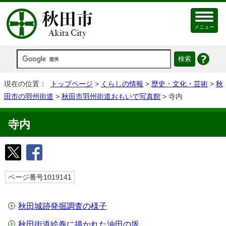
メニュー
現在の位置：
トップページ
>
くらしの情報
>
歴史・文化・芸術
>
秋
田市の羽州街道
>
秋田市羽州街道おもいで写真館
> 寺内
寺内
ページ番号1019141
秋田城跡発掘調査の様子
秋田街道絵巻に描かれた油田の坂