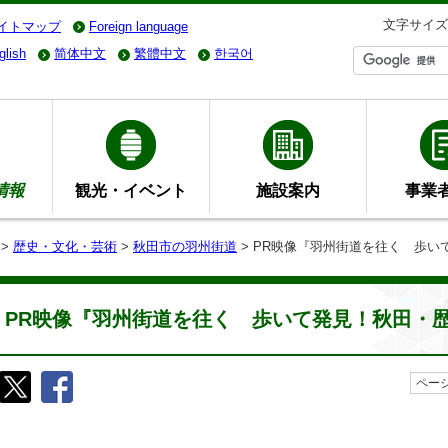
文字サイズ
イトマップ
Foreign language
glish
简体中文
繁體中文
한국어
情報
観光・イベント
施設案内
事業
>
歴史・文化・芸術
>
秋田市の羽州街道
> PR映像『羽州街道を往く 歩
PR映像『羽州街道を往く 歩いて発見！秋田・
ページ