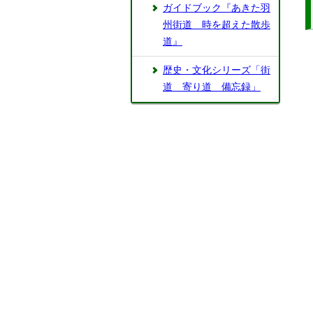
ガイドブック『あきた羽
州街道 時を超えた散歩
道』
歴史・文化シリーズ「街
道 寄り道 備忘録」