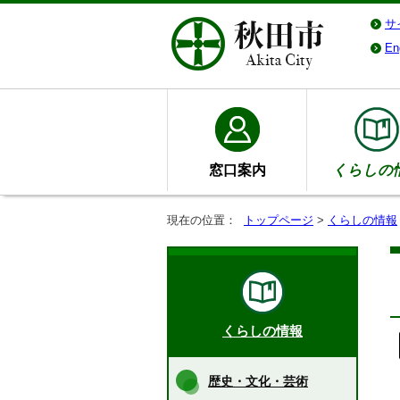
サ
En
窓口案内
くらしの
現在の位置：
トップページ
>
くらしの情報
くらしの情報
歴史・文化・芸術