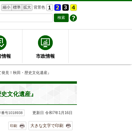
縮小
標準
拡大
背景色
者情報
市政情報
いて発見！秋田・歴史文化遺産』
歴史文化遺産』
更新日 令和7年1月16日
番号1018938
大きな文字で印刷
印刷