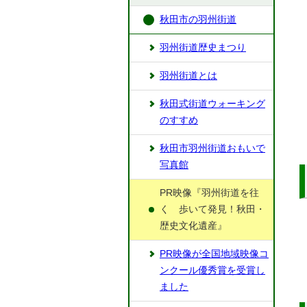
秋田市の羽州街道
羽州街道歴史まつり
羽州街道とは
秋田式街道ウォーキング
のすすめ
秋田市羽州街道おもいで
写真館
PR映像『羽州街道を往
く 歩いて発見！秋田・
歴史文化遺産』
PR映像が全国地域映像コ
ンクール優秀賞を受賞し
ました