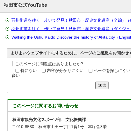
秋田市公式YouTube
羽州街道を往く 歩いて発見！秋田市・歴史文化遺産（全編）
（
羽州街道を往く 歩いて発見！秋田市・歴史文化遺産（ダイジェ
Walking the Ushu Kaido Discover the history of Akita city（English
よりよいウェブサイトにするために、ページのご感想をお聞かせ
このページに問題点はありましたか?
特にない
内容が分かりにくい
ページを探しにくい
多い
送信
このページに関する
お問い合わせ
秋田市観光文化スポーツ部 文化振興課
〒010-8560 秋田市山王一丁目1番1号 本庁舎3階