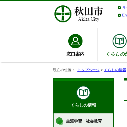
サ
En
窓口案内
くらしの
現在の位置：
トップページ
>
くらしの情報
くらしの情報
生涯学習・社会教育