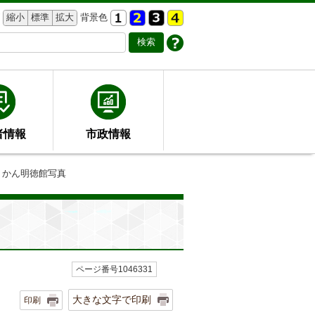
縮小
標準
拡大
背景色
者情報
市政情報
ょかん明徳館写真
ページ番号1046331
大きな文字で印刷
印刷