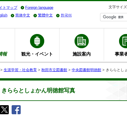
文字サイズ
イトマップ
Foreign language
glish
简体中文
繁體中文
한국어
情報
観光・イベント
施設案内
事業
>
生涯学習・社会教育
>
秋田市立図書館
>
中央図書館明徳館
> きららとし
きららとしょかん明徳館写真