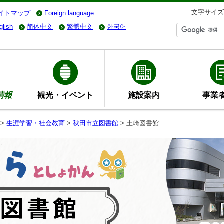
文字サイズ
イトマップ
Foreign language
glish
简体中文
繁體中文
한국어
情報
観光・イベント
施設案内
事業
>
生涯学習・社会教育
>
秋田市立図書館
> 土崎図書館