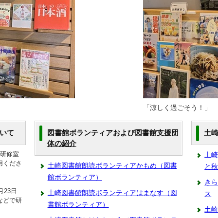
「涼しく過ごそう！」
いて
図書館ボランティアおよび図書館支援団
土
体の紹介
の研修室
土
用くださ
土崎図書館朗読ボランティアかもめ（図書
と
館ボランティア）
き
月23日
土崎図書館朗読ボランティアはまなす（図
ス
などで研
書館ボランティア）
土