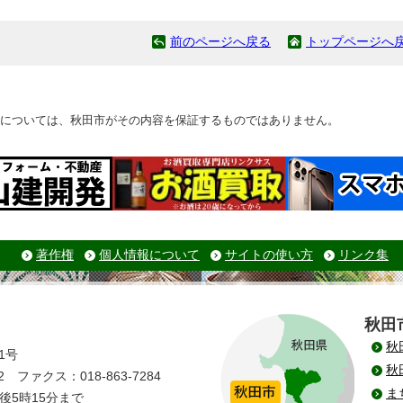
前のページへ戻る
トップページへ
については、秋田市がその内容を保証するものではありません。
著作権
個人情報について
サイトの使い方
リンク集
秋田
秋
1号
秋
 ファクス：018-863-7284
ま
後5時15分まで