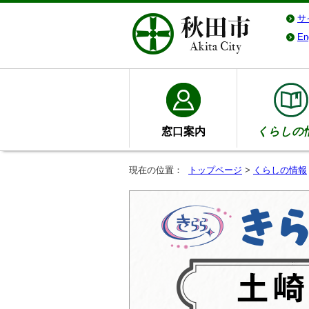
サ
En
窓口案内
くらしの
現在の位置：
トップページ
>
くらしの情報