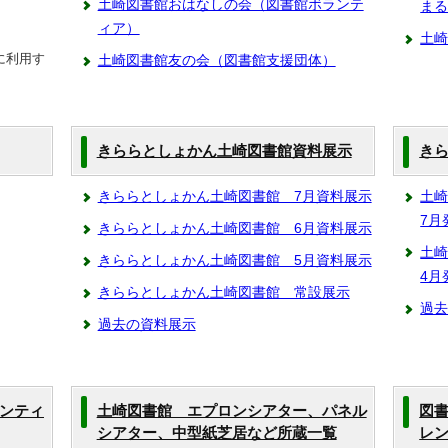
土崎図書館おはなしの会（図書館ボランテ
ま
ィア）
土
に利用す
土崎図書館友の会（図書館支援団体）
きららとしょかん土崎図書館資料展示
き
きららとしょかん土崎図書館 7月資料展示
土崎
7月
きららとしょかん土崎図書館 6月資料展示
土崎
きららとしょかん土崎図書館 5月資料展示
4月
きららとしょかん土崎図書館 常設展示
過去
過去の資料展示
ンティ
土崎図書館 エプロンシアター、パネル
図
シアター、中型紙芝居など所蔵一覧
レ