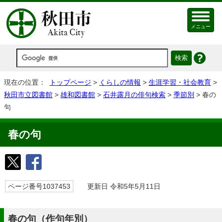
メニュー
現在の位置：
トップページ
>
くらしの情報
>
生涯学習・社会教育
>
秋田市立図書館
>
雄和図書館
>
石井露月の俳句検索
>
季節別
> 春の
句
春の句
ページ番号1037453
更新日 令和5年5月11日
春の句（作句年別）