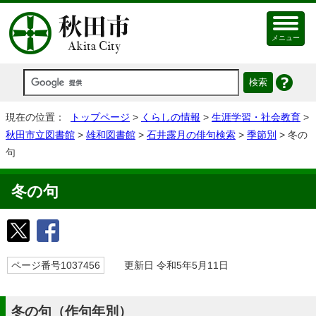
メニュー
現在の位置：
トップページ
>
くらしの情報
>
生涯学習・社会教育
>
秋田市立図書館
>
雄和図書館
>
石井露月の俳句検索
>
季節別
> 冬の
句
冬の句
ページ番号1037456
更新日 令和5年5月11日
冬の句（作句年別）