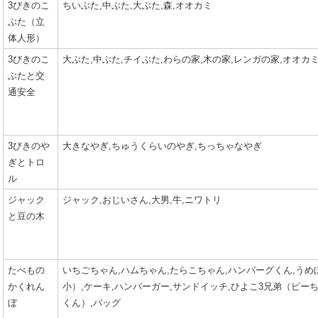
3びきのこ
ちいぶた,中ぶた,大ぶた,森,オオカミ
ぶた（立
体人形）
3びきのこ
大ぶた,中ぶた,チイぶた,わらの家,木の家,レンガの家,オオカミ
ぶたと交
通安全
3びきのや
大きなやぎ,ちゅうくらいのやぎ,ちっちゃなやぎ
ぎとトロ
ル
ジャック
ジャック,おじいさん,大男,牛,ニワトリ
と豆の木
たべもの
いちごちゃん,ハムちゃん,たらこちゃん,ハンバーグくん,うめ
かくれん
小）,ケーキ,ハンバーガー,サンドイッチ,ひよこ3兄弟（ピ
ぼ
くん）,バッグ