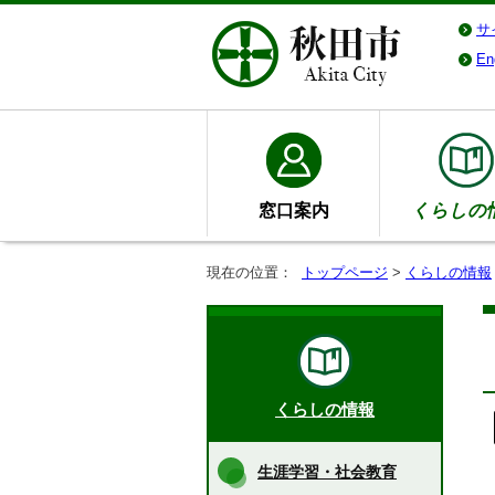
サ
En
窓口案内
くらしの
現在の位置：
トップページ
>
くらしの情報
くらしの情報
生涯学習・社会教育