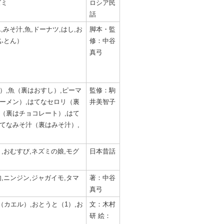
ズミ
ロシア民
話
,みそ汁,魚,ドーナツ,はし,お
脚本・監
ふとん）
修：中谷
真弓
）,魚（裏はおすし）,ピーマ
監修：駒
ーメン）,はてなセロリ（裏
井美智子
（裏はチョコレート）,はて
てなみそ汁（裏はみそ汁）,
,おむすび,ネズミの娘,モグ
日本昔話
,ニンジン,ジャガイモ,タマ
著：中谷
真弓
カエル）,おとうと（1）,お
文：木村
研 絵：