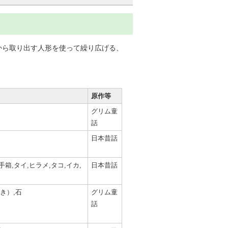
から取り出す人形を使って繰り広げる、
原作等
グリム童
話
日本昔話
箱,タイ,ヒラメ,タコ,イカ,
日本昔話
き）,石
グリム童
話