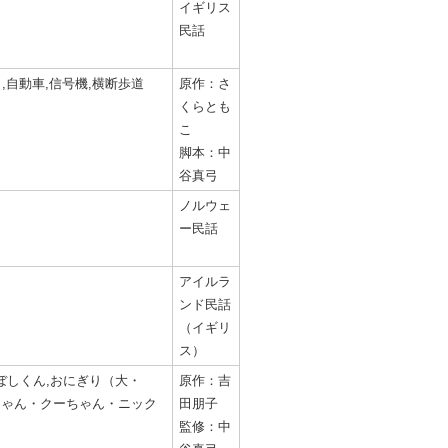
イギリス
民話
,自動車,信号機,横断歩道
原作：さ
くらとも
こ
脚本：中
谷真弓
ノルウェ
ー民話
アイルラ
ンド民話
（イギリ
ス）
ぼしくん,おにぎり（大・
原作：吉
ーちゃん・クーちゃん・ニック
田朋子
監修：中