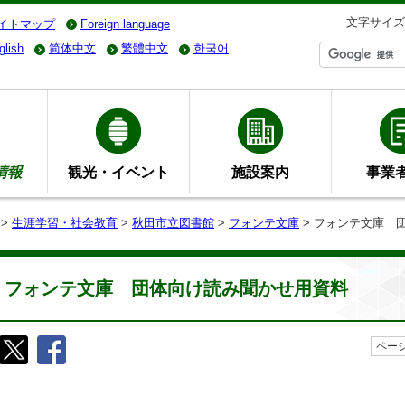
文字サイズ
イトマップ
Foreign language
glish
简体中文
繁體中文
한국어
情報
観光・イベント
施設案内
事業
>
生涯学習・社会教育
>
秋田市立図書館
>
フォンテ文庫
> フォンテ文庫 
フォンテ文庫 団体向け読み聞かせ用資料
ページ