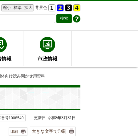
縮小
標準
拡大
背景色
者情報
市政情報
団体向け読み聞かせ用資料
更新日 令和8年3月31日
番号1008549
大きな文字で印刷
印刷