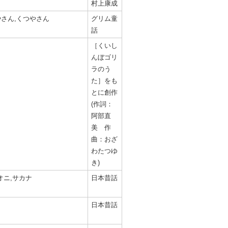
村上康成
やさん,くつやさん
グリム童
話
［くいし
んぼゴリ
ラのう
た］をも
とに創作
(作詞：
阿部直
美 作
曲：おざ
わたつゆ
き)
オニ,サカナ
日本昔話
日本昔話