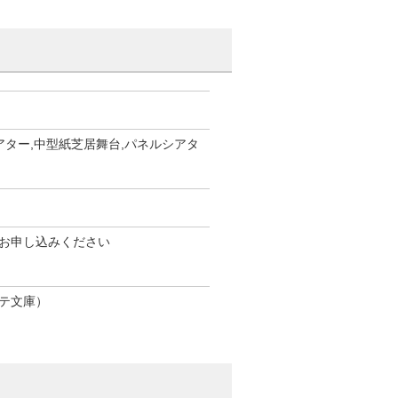
アター,中型紙芝居舞台,パネルシアタ
お申し込みください
テ文庫）