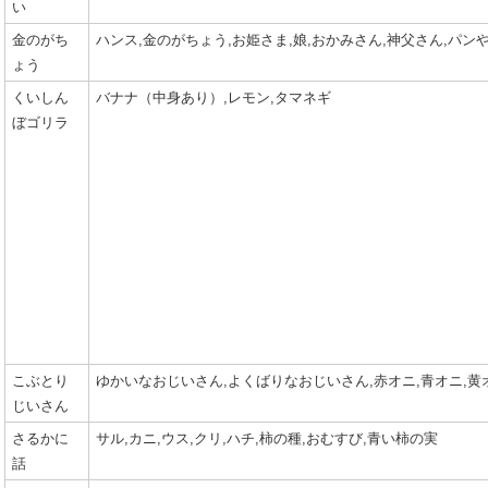
い
金のがち
ハンス,金のがちょう,お姫さま,娘,おかみさん,神父さん,パン
ょう
くいしん
バナナ（中身あり）,レモン,タマネギ
ぼゴリラ
こぶとり
ゆかいなおじいさん,よくばりなおじいさん,赤オニ,青オニ,黄
じいさん
さるかに
サル,カニ,ウス,クリ,ハチ,柿の種,おむすび,青い柿の実
話