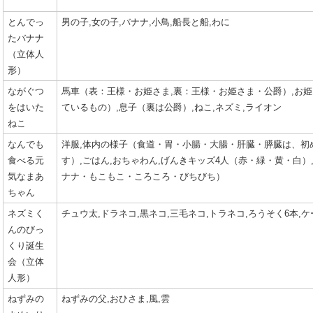
とんでっ
男の子,女の子,バナナ,小鳥,船長と船,わに
たバナナ
（立体人
形）
ながぐつ
馬車（表：王様・お姫さま,裏：王様・お姫さま・公爵）,お
をはいた
ているもの）,息子（裏は公爵）,ねこ,ネズミ,ライオン
ねこ
なんでも
洋服,体内の様子（食道・胃・小腸・大腸・肝臓・膵臓は、初
食べる元
す）,ごはん,おちゃわん,げんきキッズ4人（赤・緑・黄・白）
気なまあ
ナナ・もこもこ・ころころ・びちびち）
ちゃん
ネズミく
チュウ太,ドラネコ,黒ネコ,三毛ネコ,トラネコ,ろうそく6本,ケ
んのびっ
くり誕生
会（立体
人形）
ねずみの
ねずみの父,おひさま,風,雲