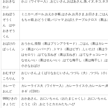
おおきな
かぶ（ワイヤー入）,おじいさん,おばあさん,孫,イヌ,ネコ,ネ
かぶ
おねぼう
ミニカー,ボール,おえかき帳,はさみ,お月さま,お日さま,ごはん
ぞうく
もちゃ箱,おどうぐ箱,パジャマ,おばけ,テーブルクロス（裏は
ん はや
おきぞう
くん
おばけの
おうかん,怪獣（裏はプリンアラモード）,ごはん（裏はカレー
ぱっくん
ン（裏はハンバーグ）,トマト（裏はピザ）,しいたけ（裏はラ
はセロリ）,はてな玉ねぎ（裏は玉ねぎ）,はてなチョコレート
なせんべい（裏はせんべい）,はてな梅干し（裏は梅干し）,は
小さなおばけ
おむすび
おじいさん,よくばりなおじいさん,つづら（大）,つづら（小）
ころりん
ラ
カレーで
カレーライス大（ワイヤー入）,カレーライス小,カレールー,肉
おんど
ネギ（CD付）
999ひきの
おかあさん、おにいちゃん（おたまじゃくし）,おにいちゃん（
きょうだ
とうと（2）,おとうとカエルたち,へび