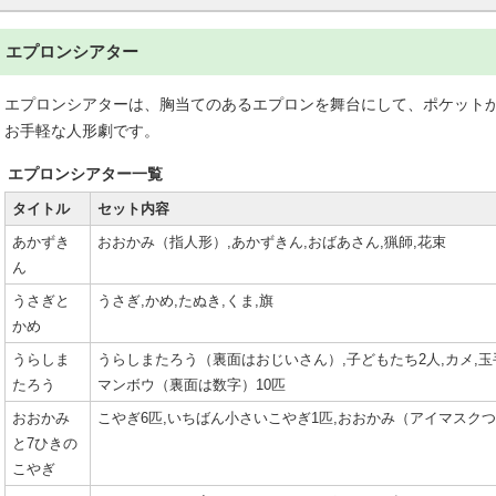
エプロンシアター
エプロンシアターは、胸当てのあるエプロンを舞台にして、ポケット
お手軽な人形劇です。
エプロンシアター一覧
タイトル
セット内容
あかずき
おおかみ（指人形）,あかずきん,おばあさん,猟師,花束
ん
うさぎと
うさぎ,かめ,たぬき,くま,旗
かめ
うらしま
うらしまたろう（裏面はおじいさん）,子どもたち2人,カメ,玉手
たろう
マンボウ（裏面は数字）10匹
おおかみ
こやぎ6匹,いちばん小さいこやぎ1匹,おおかみ（アイマスクつ
と7ひきの
こやぎ