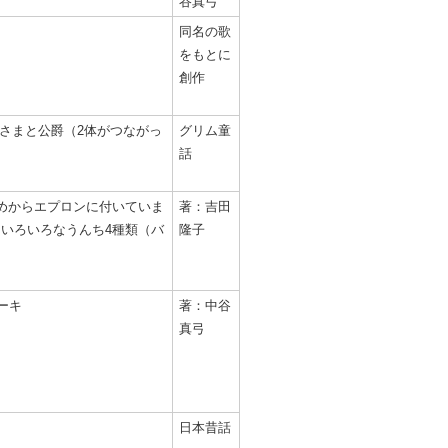
谷真弓
同名の歌
をもとに
創作
姫さまと公爵（2体がつながっ
グリム童
話
めからエプロンに付いていま
著：吉田
,いろいろなうんち4種類（バ
隆子
ーキ
著：中谷
真弓
日本昔話