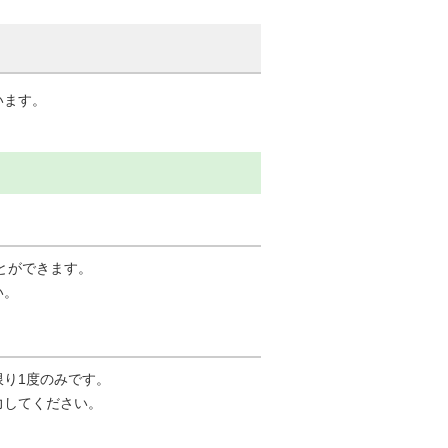
います。
とができます。
い。
り1度のみです。
力してください。