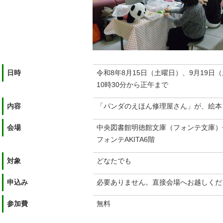
日時
令和8年8月15日（土曜日）、9月19日
10時30分から正午まで
内容
「パンダのえほん修理屋さん」が、絵本
会場
中央図書館明徳館文庫（フォンテ文庫）
フォンテAKITA6階
対象
どなたでも
申込み
必要ありません。直接会場へお越しくだ
参加費
無料