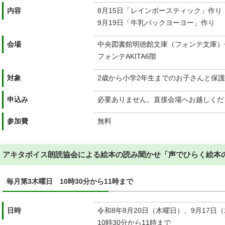
内容
8月15日「レインボースティック」作り
9月19日「牛乳パックヨーヨー」作り
会場
中央図書館明徳館文庫（フォンテ文庫）
フォンテAKITA6階
対象
2歳から小学2年生までのお子さんと保
申込み
必要ありません。直接会場へお越しくだ
参加費
無料
アキタボイス朗読協会による絵本の読み聞かせ「声でひらく絵本
毎月第3木曜日 10時30分から11時まで
日時
令和8年8月20日（木曜日）、9月17日
10時30分から11時まで