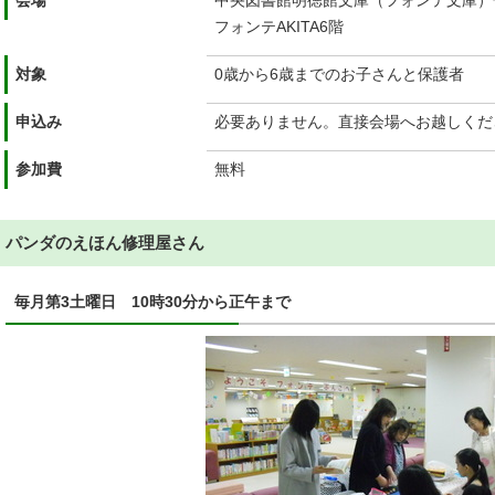
会場
中央図書館明徳館文庫（フォンテ文庫）
フォンテAKITA6階
対象
0歳から6歳までのお子さんと保護者
申込み
必要ありません。直接会場へお越しくだ
参加費
無料
パンダのえほん修理屋さん
毎月第3土曜日 10時30分から正午まで