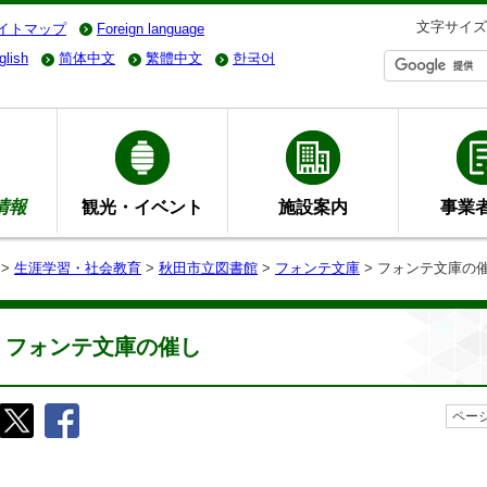
文字サイズ
イトマップ
Foreign language
glish
简体中文
繁體中文
한국어
情報
観光・イベント
施設案内
事業
>
生涯学習・社会教育
>
秋田市立図書館
>
フォンテ文庫
> フォンテ文庫の
フォンテ文庫の催し
ページ