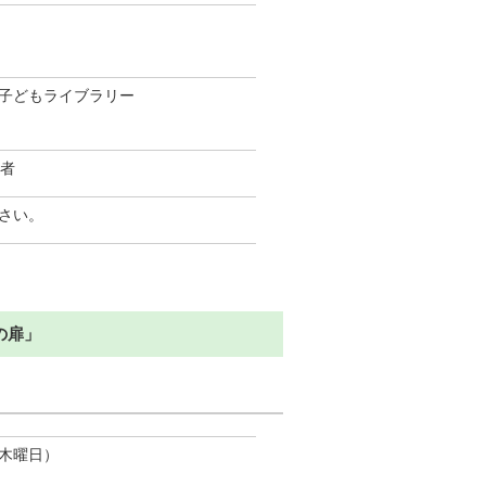
子どもライブラリー
護者
さい。
の扉」
（木曜日）