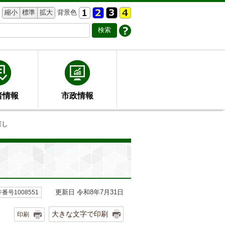
縮小
標準
拡大
背景色
者情報
市政情報
催し
更新日 令和8年7月31日
番号1008551
大きな文字で印刷
印刷