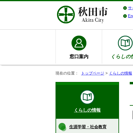
サ
En
窓口案内
くらしの
現在の位置：
トップページ
>
くらしの情報
くらしの情報
生涯学習・社会教育