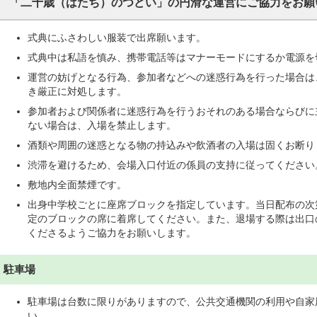
「二十歳（はたち）のつどい」の円滑な運営にご協力をお願
式典にふさわしい服装で出席願います。
式典中は私語を慎み、携帯電話等はマナーモードにするか電源を
運営の妨げとなる行為、参加者などへの迷惑行為を行った場合は
き厳正に対処します。
参加者および関係者に迷惑行為を行うおそれのある場合ならびに
ない場合は、入場を禁止します。
酒類や周囲の迷惑となる物の持込みや飲酒者の入場は固くお断り
渋滞を避けるため、会場入口付近の係員の支持に従ってください
敷地内全面禁煙です。
出身中学校ごとに座席ブロックを指定しています。当日配布の次
定のブロックの席に着席してください。また、退場する際は出口
くださるようご協力をお願いします。
駐車場
駐車場は台数に限りがありますので、公共交通機関の利用や自家
い。