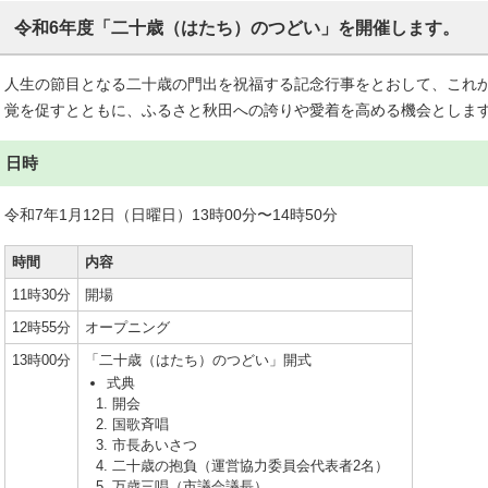
令和6年度「二十歳（はたち）のつどい」を開催します。
人生の節目となる二十歳の門出を祝福する記念行事をとおして、これ
覚を促すとともに、ふるさと秋田への誇りや愛着を高める機会としま
日時
令和7年1月12日（日曜日）13時00分〜14時50分
時間
内容
11時30分
開場
12時55分
オープニング
13時00分
「二十歳（はたち）のつどい」開式
式典
開会
国歌斉唱
市長あいさつ
二十歳の抱負（運営協力委員会代表者2名）
万歳三唱（市議会議長）