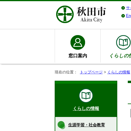
サ
En
窓口案内
くらしの
現在の位置：
トップページ
>
くらしの情報
くらしの情報
生涯学習・社会教育