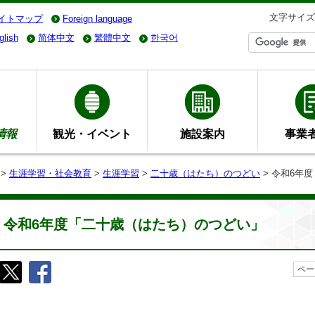
文字サイズ
イトマップ
Foreign language
glish
简体中文
繁體中文
한국어
情報
観光・イベント
施設案内
事業
>
生涯学習・社会教育
>
生涯学習
>
二十歳（はたち）のつどい
> 令和6年
令和6年度「二十歳（はたち）のつどい」
ペー