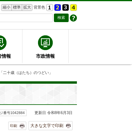
縮小
標準
拡大
背景色
者情報
市政情報
度「二十歳（はたち）のつどい」
更新日 令和8年6月3日
ジ番号1042884
大きな文字で印刷
印刷