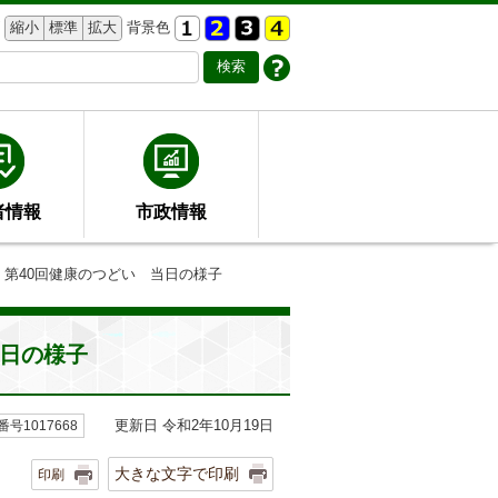
縮小
標準
拡大
背景色
者情報
市政情報
 第40回健康のつどい 当日の様子
当日の様子
更新日 令和2年10月19日
号1017668
大きな文字で印刷
印刷