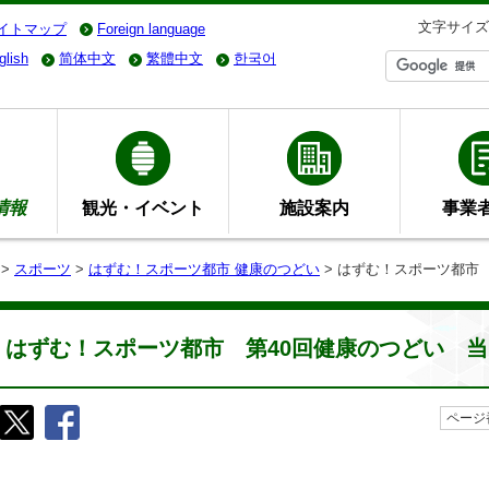
文字サイズ
イトマップ
Foreign language
glish
简体中文
繁體中文
한국어
情報
観光・イベント
施設案内
事業
>
スポーツ
>
はずむ！スポーツ都市 健康のつどい
> はずむ！スポーツ都市
はずむ！スポーツ都市 第40回健康のつどい 
ページ番