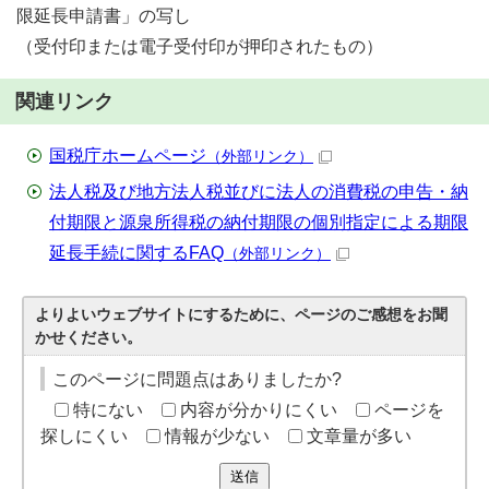
限延長申請書」の写し
（受付印または電子受付印が押印されたもの）
関連リンク
国税庁ホームページ
（外部リンク）
法人税及び地方法人税並びに法人の消費税の申告・納
付期限と源泉所得税の納付期限の個別指定による期限
延長手続に関するFAQ
（外部リンク）
よりよいウェブサイトにするために、ページのご感想をお聞
かせください。
このページに問題点はありましたか?
特にない
内容が分かりにくい
ページを
探しにくい
情報が少ない
文章量が多い
送信