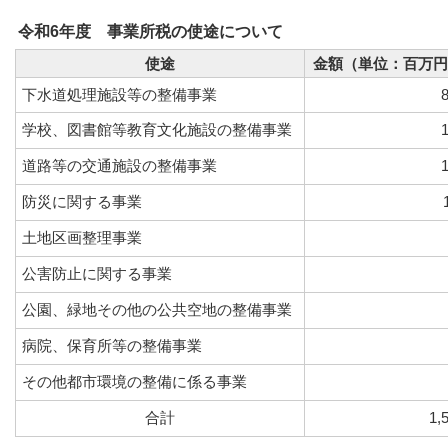
令和6年度 事業所税の使途について
使途
金額（単位：百万円
下水道処理施設等の整備事業
学校、図書館等教育文化施設の整備事業
道路等の交通施設の整備事業
防災に関する事業
土地区画整理事業
公害防止に関する事業
公園、緑地その他の公共空地の整備事業
病院、保育所等の整備事業
その他都市環境の整備に係る事業
合計
1,