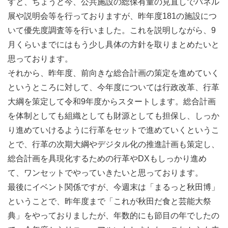
すと、ちょうど今、公共施設の総保有量の見直しでパネル
展や説明会等を行っておりますが、昨年度181の施設につ
いて優先度調査等を行いました。これを説明しながら、9
月くらいまでにはもう少し具体の方針を取りまとめたいと
思っております。
それから、昨年度、前向きな総合計画の策定を進めていく
というところに対して、今年度については行政改革、行革
大綱を策定して令和9年度からスタートします。総合計画
を体制としても組織としても財源としても担保し、しっか
り進めていけるように行革をセットで進めていくというこ
とで、行革の次期大綱やデジタル化の推進計画も策定し、
総合計画を具現化するための行革やDXもしっかり進め
て、ワンセットでやっていきたいと思っております。
最後にイベント関係ですが、今週末は「まるっと秋田博」
ということで、昨年度まで「これが秋田だ食と芸能大祭
典」をやっておりましたが、年数的にも節目の年でしたの