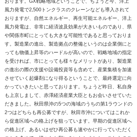
おります。GX戦略地域ということで、ちょうど今、洋上
風力発電で2,500トンクラスのクレーンなども導入されて
おりますが、自然エネルギー、再生可能エネルギー、洋上
風力発電は、非常に経済波及効果が大きいものであり、県
や関係市町にとっても大きな可能性であると思っておりま
す。製造業の進出、製造拠点の整備というのは企業側にと
っても物価上昇等のハードルが高いので、戦略地域の指定
を受ければ、市にとっても様々なメリットがあり、製造業
の進出の際の支援や設備投資等も含めて、産業集積を加速
させていく起爆剤になり得るということで、最終選定に向
かっていきたいと思っております。ちょうど昨日、私自身
も上京しまして、赤澤経済産業大臣ともお会いさせていた
だきました。秋田県沖の5つの海域のうちの第1ラウンドの
2つはどちらも再公募ですが、秋田市沖についてはこれか
ら促進区域への格上げを狙っています。早期の促進区域へ
の格上げ、あるいはぜひ再公募も速やかに行っていただく