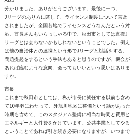
ABS
分かりました。ありがとうございます。最後に一つ。
Jリーグのあり方に関して、ライセンス制度について言及
されましたが、全国各地でライセンスどうなんだという対
応、首長さんもいらっしゃる中で、秋田市としては直接J
リーグとは会わないかもしれないということでした。例え
ば他の自治体との連携という形でJリーグと対話をする、
問題提起をするという手法もあると思うのですが、機会が
あれば臨むような意向、会ってもいいという思いはありま
すか。
市長
これまで秋田市としては、私が市長に就任する以前も含め
て10年弱にわたって、外旭川地区に整備という話があった
時期も含めて、このスタジアム整備に相当な時間と費用と
エネルギーと人件費をかけています。公共事業としてやる
ということであれば引き続き必要になりますが、いつまで