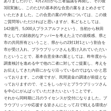
ありましたので、4月23日から三者協議を再開し、その後
3回実施し、このたびの基本的な合意の案をまとめさせて
いただきました。この合意の案の中身については、この後
ご質問等いただければと思いますが、私どもとしては、
142億円、5,000人プラスアルファという、当初から秋田
市としての財政的なアッパーを考えた上での規模感、県と
市の共同所有ということ、県からの2対1対1という割合を
市が受け入れ、ブラウブリッツさんも受け入れていただい
たということで、基本合意全体の案としては、昨年度から
調査検討を進める中で他の二者に対してご提案し、考えを
お伝えしてきた内容にかなり沿っているのではないかと思
っております。この後ですが、民間資金の調達が前提とな
っておりますので、そこをしっかりとブラウブリッツさん
を中心にがんばっていただきたいということです。
それから同時期にJ1のライセンスが交付になりました。ブ
ラウブリッツや応援する皆さんにとってJ1で戦える環境が