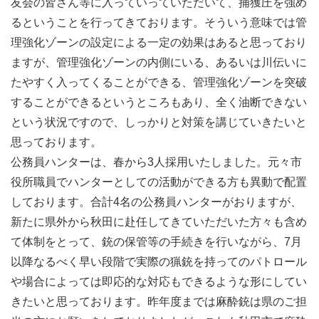
友会の皆さん等に入っていっていただいて、捕獲圧を強め
るということを行ってきております。そういう意味では管
理強化ゾーンの設定による一定の効果はあると思っており
ますが、管理強化ゾーンの内側にいる、あるいは川伝いに
たやすく入ってくることができる、管理強化ゾーンを突破
することができるというところもあり、全く油断できない
という状況ですので、しっかりと対策を講じていきたいと
思っております。
公務員ハンターは、春から3人採用いたしました。元々市
役所職員でハンターとしての活動ができる方も異動で配置
しております。合計4名の公務員ハンターがおりますが、
新たに県外から秋田に赴任してきていただいた方々も含め
て体制をとって、銃の保管等の手続きを行いながら、7月
以降なるべく早い段階で実際の猟銃を持ってのパトロール
や場合によっては即応的な対応もできるような形にしてい
きたいと思っております。昨年度までは麻酔銃は県のご担