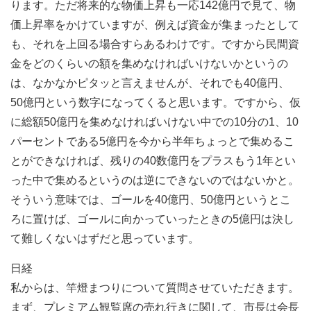
ります。ただ将来的な物価上昇も一応142億円で見て、物
価上昇率をかけていますが、例えば資金が集まったとして
も、それを上回る場合すらあるわけです。ですから民間資
金をどのくらいの額を集めなければいけないかというの
は、なかなかピタッと言えませんが、それでも40億円、
50億円という数字になってくると思います。ですから、仮
に総額50億円を集めなければいけない中での10分の1、10
パーセントである5億円を今から半年ちょっとで集めるこ
とができなければ、残りの40数億円をプラスもう1年とい
った中で集めるというのは逆にできないのではないかと。
そういう意味では、ゴールを40億円、50億円というとこ
ろに置けば、ゴールに向かっていったときの5億円は決し
て難しくないはずだと思っています。
日経
私からは、竿燈まつりについて質問させていただきます。
まず、プレミアム観覧席の売れ行きに関して、市長は会長