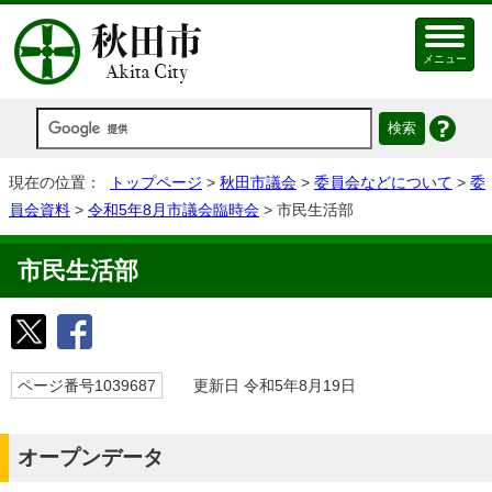
メニュー
現在の位置：
トップページ
>
秋田市議会
>
委員会などについて
>
委
員会資料
>
令和5年8月市議会臨時会
> 市民生活部
市民生活部
ページ番号1039687
更新日 令和5年8月19日
オープンデータ